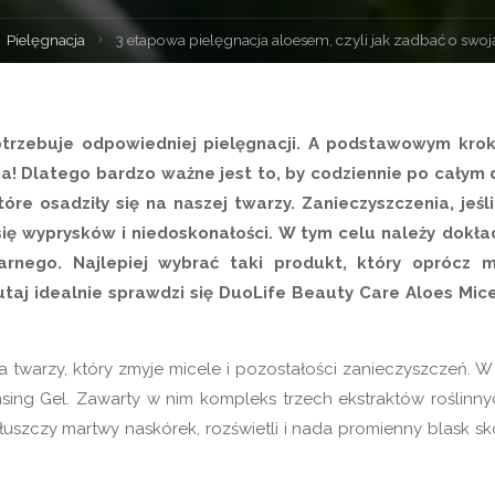
rona
Pielęgnacja
3 etapowa pielęgnacja aloesem, czyli jak zadbać o swoj
ówna
potrzebuje odpowiedniej pielęgnacji. A podstawowym kro
ia! Dlatego bardzo ważne jest to, by codziennie po całym 
óre osadziły się na naszej twarzy. Zanieczyszczenia, jeśli
ię wyprysków i niedoskonałości. W tym celu należy dokła
arnego. Najlepiej wybrać taki produkt, który oprócz 
utaj idealnie sprawdzi się DuoLife Beauty Care Aloes Mice
 twarzy, który zmyje micele i pozostałości zanieczyszczeń. W
ing Gel. Zawarty w nim kompleks trzech ekstraktów roślinny
 złuszczy martwy naskórek, rozświetli i nada promienny blask sk