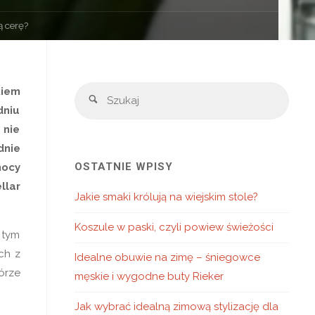
ą cerę?
Szuka
kiem
Szukaj
dniu
 nie
dnie
OSTATNIE WPISY
mocy
llar
Jakie smaki królują na wiejskim stole?
Koszule w paski, czyli powiew świeżości
 tym
ch z
Idealne obuwie na zimę – śniegowce
órze
męskie i wygodne buty Rieker
Jak wybrać idealną zimową stylizację dla