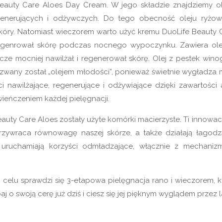
Beauty Care Aloes Day Cream. W jego składzie znajdziemy ol
egenerujących i odżywczych. Do tego obecność oleju ryżo
 skóry. Natomiast wieczorem warto użyć kremu DuoLife Beauty 
 regenrował skórę podczas nocnego wypoczynku. Zawiera ole
ze mocniej nawilżał i regenerował skórę. Olej z pestek wino
azwany został „olejem młodości”, ponieważ świetnie wygładza 
 nawilżające, regenerujące i odżywiające dzięki zawartości 
ieńczeniem każdej pielęgnacji.
uty Care Aloes zostały użyte komórki macierzyste. Ti innowac
rzywraca równowagę naszej skórze, a także działają łagodz
 uruchamiają korzyści odmładzające, włącznie z mechaniz
m celu sprawdzi się 3-etapowa pielęgnacja rano i wieczorem, k
o swoją cerę już dziś i ciesz się jej pięknym wyglądem przez l