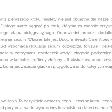
 pierwszego kroku, niestety nie jest obojętne dla naszej c
Dlatego warto sięgnąć po tonik, któryma za zadanie przywr
jnego etapu pielęgnacyjnego. Odpowiedni produkt dodat
ielanie sebum. Właśnie taki jest DuoLife Beauty Care Aloes 
ukt wspomaga regulację sebum, oczyszcza, tonizuje i delika
może w zatrzymaniu cząsteczek wody i złagodzi podrażnieni
gacono w kompleks roślinny złożony z 6 ekstraktów popularny
nawilżona, jedwabiście gładka i przygotowana do kolejnych et
 nawilżenia. To oczywiście oznacza jedno – czas na krem. Jedna
od pory dnia, warto wybrać inny kosmetyk na dzień i na noc. 