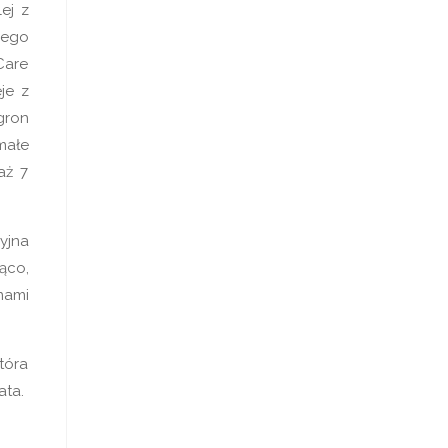
ej z
wego
Care
je z
gron
małe
aż 7
yjna
ąco,
mami
tóra
ata.