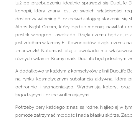
tuż po przebudzeniu, idealnie sprawdzi się DuoLife 
konopii, który znany jest ze swoich właściwości r
dostarczy witaminę E, przeciwdziałającą starzeniu się
Aloes Night Cream, który będzie mocniej nawilżał i
pestek winogron i awokado. Dzięki czemu będzie jeszc
jest źródłem witaminy E i flawonoidów, dzięki czemu n
zmarszczki! Natomiast olej z awokado ma właściwości
różnych witamin. Kremy marki DuoLife będą idealnym zw
A dodatkowo w każdym z komsetyków z linii DuoLife Bea
na rynku kosmetycznym substancja aktywna, która p
ochronnie i wzmacniająco. Wyrównują koloryt oraz
łagodzącymi i przeciwutleniającymi.
Potrzeby cery każdego z nas, są różne. Najlepiej w ty
pomoże zatrzymać młodość i nada blasku skórze. Zadbaj 