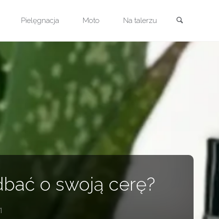
Szukaj
Pielęgnacja
Moto
Na talerzu
dbać o swoją cerę?
1