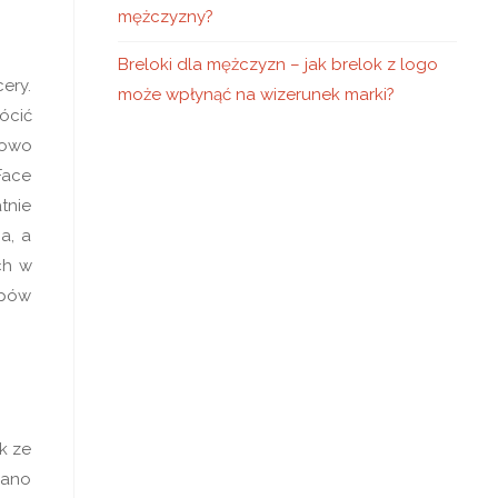
mężczyzny?
Breloki dla mężczyzn – jak brelok z logo
ery.
może wpłynąć na wizerunek marki?
ócić
kowo
Face
tnie
a, a
ch w
apów
k ze
Rano