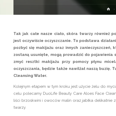
St
gł
Tak jak całe nasze ciało, skóra twarzy również 
jest oczywiście oczyszczanie. To podstawa działan
pozbyć się makijażu oraz innych zanieczyszczeń, kt
zostaną usunięte, mogą prowadzić do pojawienia s
zmyć resztki makijażu przy pomocy płynu micel
oczyszczania, będzie także nawilżał naszą buzię. T
Cleansing Water.
Kolejnym etapem w tym kroku jest użycie żelu do mycia
celu polecamy DuoLife Beauty Care Aloes Face Cleans
liści brzoskwini i owoców malin oraz jabłka delikatnie
twarzy.