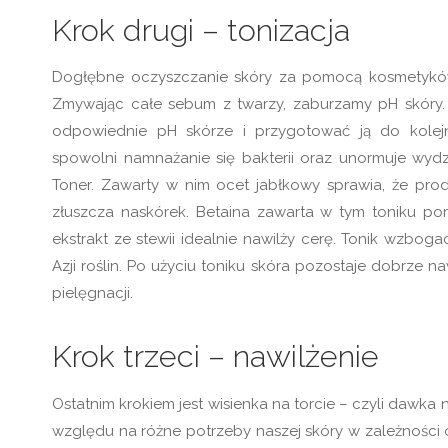
Krok drugi – tonizacja
Dogłębne oczyszczanie skóry za pomocą kosmetyków z
Zmywając całe sebum z twarzy, zaburzamy pH skóry. 
odpowiednie pH skórze i przygotować ją do kole
spowolni namnażanie się bakterii oraz unormuje wydz
Toner. Zawarty w nim ocet jabłkowy sprawia, że prod
złuszcza naskórek. Betaina zawarta w tym toniku po
ekstrakt ze stewii idealnie nawilży cerę. Tonik wzbo
Azji roślin. Po użyciu toniku skóra pozostaje dobrze 
pielęgnacji.
Krok trzeci – nawilżenie
Ostatnim krokiem jest wisienka na torcie – czyli dawka
względu na różne potrzeby naszej skóry w zależności 