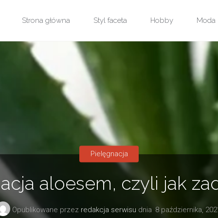
Przejdź
Strona główna
Styl faceta
Hobby
Moda
do
treści
Pielęgnacja
acja aloesem, czyli jak za
Opublikowane przez
redakcja serwisu
dnia
8 października, 202