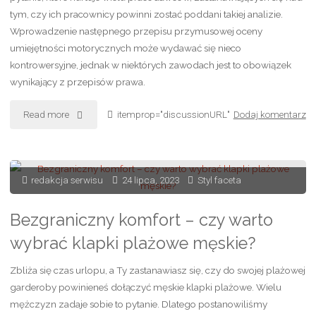
nałogiem
tym, czy ich pracownicy powinni zostać poddani takiej analizie.
Wprowadzenie następnego przepisu przymusowej oceny
palenia?"
umiejętności motorycznych może wydawać się nieco
kontrowersyjne, jednak w niektórych zawodach jest to obowiązek
wynikający z przepisów prawa.
"Kiedy
Read more
itemprop="discussionURL"
Dodaj komentarz
niezbędna
jest
redakcja serwisu
24 lipca, 2023
Styl faceta
ocena
Bezgraniczny komfort – czy warto
koordynacji
wybrać klapki plażowe męskie?
ruchowej
Zbliża się czas urlopu, a Ty zastanawiasz się, czy do swojej plażowej
pracownika?"
garderoby powinieneś dołączyć męskie klapki plażowe. Wielu
mężczyzn zadaje sobie to pytanie. Dlatego postanowiliśmy