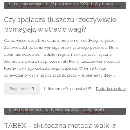
redakcja serwisu
23 października, 2023
Styl faceta
na
wieczór
Czy spalacze tłuszczu rzeczywiście
pomagają w utracie wagi?
panieński
Coraz więcej osób boryka się z problemem nadwagi i otyłości.
i
Zdrowe odchudzanie wymaga przemyślanego podejścia, które
kawalerski
obejmuje odpowiednią dietę i regularną aktywność fizyczną.
Jednak dla wielu z nas proces utraty tkanki tłuszczowej może być
–
trudny i wymaga dodatkowego wsparcia. W tym artykule
sprawdzamy, czym są spalacze tłuszczu – suplementy diety, …
jak
wybrać?"
"Czy
Read more
itemprop="discussionURL"
Dodaj komentarz
spalacze
redakcja serwisu
10 sierpnia, 2023
Styl faceta
tłuszczu
rzeczywiście
TABEX – skuteczna metoda walki z