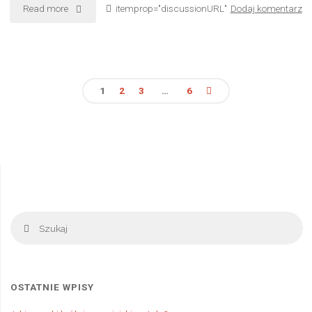
"Echosondy
Read more
itemprop="discussionURL"
Dodaj komentarz
wędkarskie
–
1
2
3
…
6
do
Stronicowanie
czego
wpisów
służą?"
Sz
Szukaj
OSTATNIE WPISY