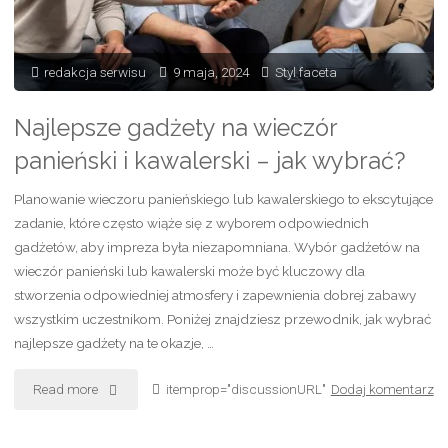
wody?"
redakcja serwisu
9 maja, 2024
Styl faceta
Najlepsze gadżety na wieczór
panieński i kawalerski – jak wybrać?
Planowanie wieczoru panieńskiego lub kawalerskiego to ekscytujące
zadanie, które często wiąże się z wyborem odpowiednich
gadżetów, aby impreza była niezapomniana. Wybór gadżetów na
wieczór panieński lub kawalerski może być kluczowy dla
stworzenia odpowiedniej atmosfery i zapewnienia dobrej zabawy
wszystkim uczestnikom. Poniżej znajdziesz przewodnik, jak wybrać
najlepsze gadżety na te okazje, …
"Najlepsze
Read more
itemprop="discussionURL"
Dodaj komentarz
gadżety