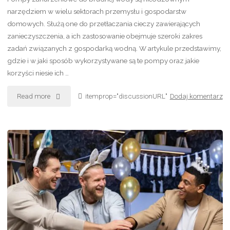
narzędziem w wielu sektorach przemysłu i gospodarstw
domowych. Służą one do przetłaczania cieczy zawierających
zanieczyszczenia, a ich zastosowanie obejmuje szeroki zakres
zadań związanych z gospodarką wodną. W artykule przedstawimy,
gdzie i w jaki sposób wykorzystywane są te pompy oraz jakie
korzyści niesie ich …
"Gdzie
Read more
itemprop="discussionURL"
Dodaj komentarz
wykorzystywane
są
pompy
zanurzeniowe
do
brudnej