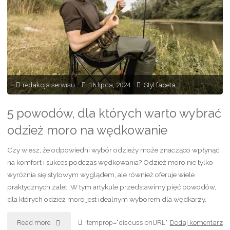
klasyczne
jeansy
–
ponadczasowe
redakcja serwisu
16 lipca, 2024
Styl faceta
elementy
5 powodów, dla których warto wybrać
męskiej
odzież moro na wędkowanie
garderoby"
Czy wiesz, że odpowiedni wybór odzieży może znacząco wpłynąć
na komfort i sukces podczas wędkowania? Odzież moro nie tylko
wyróżnia się stylowym wyglądem, ale również oferuje wiele
praktycznych zalet. W tym artykule przedstawimy pięć powodów,
dla których odzież moro jest idealnym wyborem dla wędkarzy.
"5
Read more
itemprop="discussionURL"
Dodaj komentarz