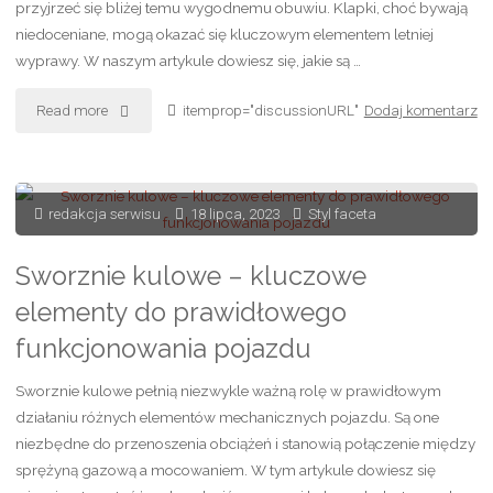
przyjrzeć się bliżej temu wygodnemu obuwiu. Klapki, choć bywają
niedoceniane, mogą okazać się kluczowym elementem letniej
wyprawy. W naszym artykule dowiesz się, jakie są …
"Bezgraniczny
Read more
itemprop="discussionURL"
Dodaj komentarz
komfort
–
redakcja serwisu
18 lipca, 2023
Styl faceta
czy
Sworznie kulowe – kluczowe
warto
elementy do prawidłowego
wybrać
funkcjonowania pojazdu
klapki
Sworznie kulowe pełnią niezwykle ważną rolę w prawidłowym
działaniu różnych elementów mechanicznych pojazdu. Są one
plażowe
niezbędne do przenoszenia obciążeń i stanowią połączenie między
męskie?"
sprężyną gazową a mocowaniem. W tym artykule dowiesz się