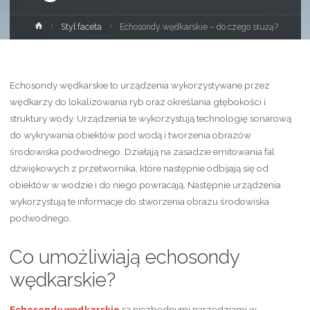
Strona
Styl faceta
Echosondy wędkarskie – do czego służą?
główna
Echosondy wędkarskie to urządzenia wykorzystywane przez
wędkarzy do lokalizowania ryb oraz określania głębokości i
struktury wody. Urządzenia te wykorzystują technologię sonarową
do wykrywania obiektów pod wodą i tworzenia obrazów
środowiska podwodnego. Działają na zasadzie emitowania fal
dźwiękowych z przetwornika, które następnie odbijają się od
obiektów w wodzie i do niego powracają. Następnie urządzenia
wykorzystują te informacje do stworzenia obrazu środowiska
podwodnego.
Co umożliwiają echosondy
wędkarskie?
Echosondy wędkarskie
są niezbędnymi narzędziami w