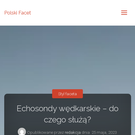
Polski Facet
Styl faceta
Echosondy wędkarskie – do
czego służą?
Opublikowane przez
redakcja
dnia
25 maja, 2023