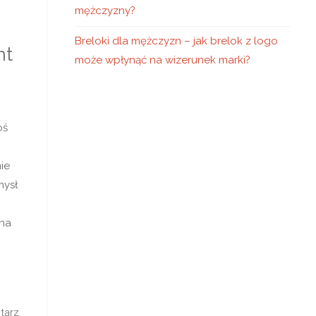
mężczyzny?
Breloki dla mężczyzn – jak brelok z logo
nt
może wpłynąć na wizerunek marki?
oś
ie
mysł
 na
tarz