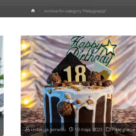
Strona
Archive for category "Pielęgnacja"
główna
redakcja serwisu
19 maja, 2023
Pielęgnacja