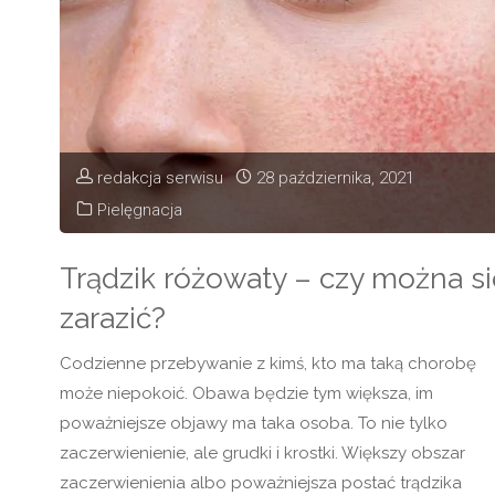
urodę
i
zdrowie
–
redakcja serwisu
28 października, 2021
Pielęgnacja
po
prostu
Trądzik różowaty – czy można si
zarazić?
lepiej
śpiąc."
Codzienne przebywanie z kimś, kto ma taką chorobę
może niepokoić. Obawa będzie tym większa, im
poważniejsze objawy ma taka osoba. To nie tylko
zaczerwienienie, ale grudki i krostki. Większy obszar
zaczerwienienia albo poważniejsza postać trądzika