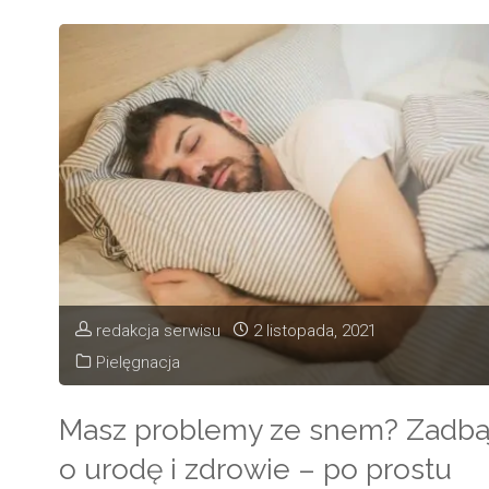
warto
o
nim
wiedzieć?"
redakcja serwisu
2 listopada, 2021
Pielęgnacja
Masz problemy ze snem? Zadba
o urodę i zdrowie – po prostu