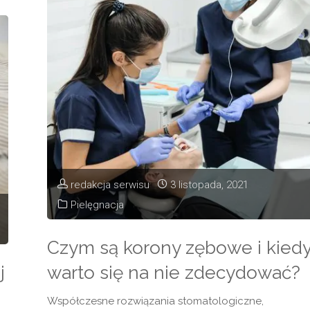
czy
golarka
–
czego
potrzebujesz? "
redakcja serwisu
3 listopada, 2021
Pielęgnacja
Czym są korony zębowe i kied
j
warto się na nie zdecydować?
Współczesne rozwiązania stomatologiczne,