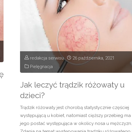
kiedy
warto
się
na
nie
redakcja serwisu
26 października, 2021
Pielęgnacja
zdecydować?"
ę
Jak leczyć trądzik różowaty u
dzieci?
Trądzik różowaty jest chorobą statystycznie częściej
występującą u kobiet, natomiast cięższy przebieg ma
jego postać występująca w okolicy nosa u mężczyzn.
Zdania na temat występowania trądziku różowatego