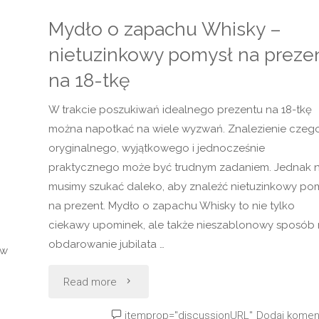
Mydło o zapachu Whisky –
nietuzinkowy pomysł na preze
na 18-tkę
W trakcie poszukiwań idealnego prezentu na 18-tkę
można napotkać na wiele wyzwań. Znalezienie czeg
oryginalnego, wyjątkowego i jednocześnie
praktycznego może być trudnym zadaniem. Jednak n
musimy szukać daleko, aby znaleźć nietuzinkowy po
na prezent. Mydło o zapachu Whisky to nie tylko
ciekawy upominek, ale także nieszablonowy sposób
obdarowanie jubilata …
 w
"Mydło
Read more
o
itemprop="discussionURL"
Dodaj komen