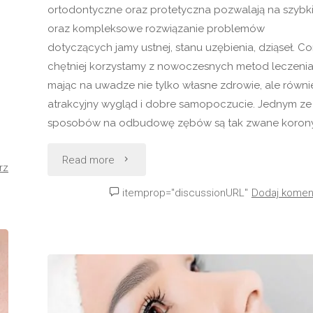
ortodontyczne oraz protetyczna pozwalają na szybk
oraz kompleksowe rozwiązanie problemów
dotyczących jamy ustnej, stanu uzębienia, dziąseł. Co
chętniej korzystamy z nowoczesnych metod leczenia
mając na uwadze nie tylko własne zdrowie, ale równi
atrakcyjny wygląd i dobre samopoczucie. Jednym ze
sposobów na odbudowę zębów są tak zwane korony
"Czym
Read more
rz
są
itemprop="discussionURL"
Dodaj komen
korony
zębowe
i