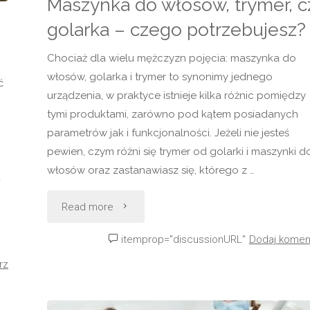
Maszynka do włosów, trymer, c
golarka – czego potrzebujesz
Chociaż dla wielu mężczyzn pojęcia: maszynka do
włosów, golarka i trymer to synonimy jednego
ć
urządzenia, w praktyce istnieje kilka różnic pomiędzy
tymi produktami, zarówno pod kątem posiadanych
parametrów jak i funkcjonalności. Jeżeli nie jesteś
pewien, czym różni się trymer od golarki i maszynki d
włosów oraz zastanawiasz się, którego z …
k
"Maszynka
Read more
do
itemprop="discussionURL"
Dodaj komen
rz
włosów,
trymer,