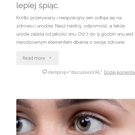
lepiej śpiąc.
Krótki, przerywany i niespokojny sen odbija się na
zdrowiu i urodzie. Nasz nastrój, odporność, a także
uroda zależą od jakości snu. Od 7 do 9 godzin snu jest
nieodzownym elementem dbania o swoje zdrowie.
"Masz
Read more
problemy
itemprop="discussionURL"
Dodaj komenta
ze
snem?
Zadbaj
o