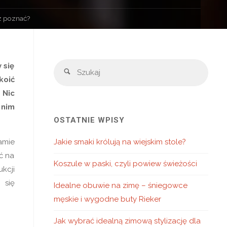
sz poznać?
Szuka
 się
Szukaj
koić
 Nic
 nim
OSTATNIE WPISY
amie
Jakie smaki królują na wiejskim stole?
ć na
Koszule w paski, czyli powiew świeżości
kcji
 się
Idealne obuwie na zimę – śniegowce
męskie i wygodne buty Rieker
Jak wybrać idealną zimową stylizację dla