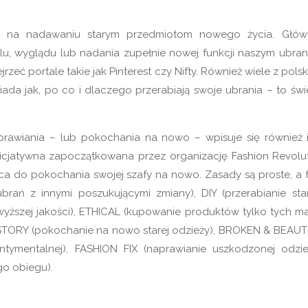
ąca na nadawaniu starym przedmiotom nowego życia. Głó
lu, wyglądu lub nadania zupełnie nowej funkcji naszym ubran
eć portale takie jak Pinterest czy Nifty. Również wiele z polsk
da jak, po co i dlaczego przerabiają swoje ubrania – to świ
prawiania – lub pokochania na nowo – wpisuje się również 
Inicjatywna zapoczątkowana przez organizację Fashion Revolut
a do pokochania swojej szafy na nowo. Zasady są proste, a 
ań z innymi poszukującymi zmiany), DIY (przerabianie sta
yższej jakości), ETHICAL (kupowanie produktów tylko tych ma
VE STORY (pokochanie na nowo starej odzieży), BROKEN & BEAUT
tymentalnej), FASHION FIX (naprawianie uszkodzonej odzie
o obiegu).