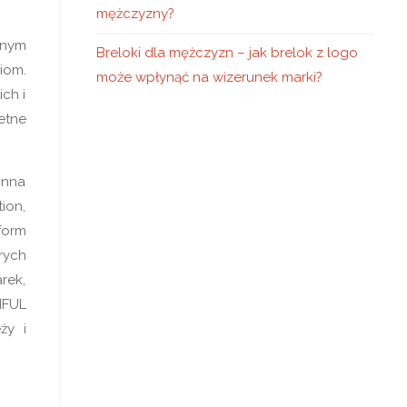
mężczyzny?
wnym
Breloki dla mężczyzn – jak brelok z logo
iom.
może wpłynąć na wizerunek marki?
ich i
etne
inna
ion,
form
rych
rek,
IFUL
ży i