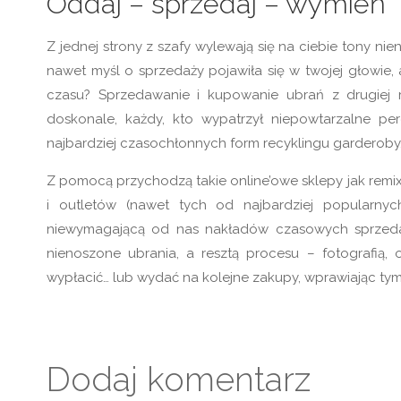
Oddaj – sprzedaj – wymień
Z jednej strony z szafy wylewają się na ciebie tony n
nawet myśl o sprzedaży pojawiła się w twojej głowie, 
czasu? Sprzedawanie i kupowanie ubrań z drugiej 
doskonale, każdy, kto wypatrzył niepowtarzalne per
najbardziej czasochłonnych form recyklingu garderoby. 
Z pomocą przychodzą takie online’owe sklepy jak remixs
i outletów (nawet tych od najbardziej popularnyc
niewymagającą od nas nakładów czasowych sprzeda
nienoszone ubrania, a resztą procesu – fotografią,
wypłacić… lub wydać na kolejne zakupy, wprawiając ty
Dodaj komentarz