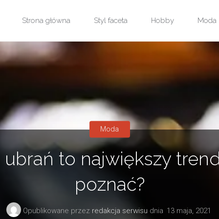
Przejdź
Strona główna
Styl faceta
Hobby
Moda
do
treści
Moda
 ubrań to największy trend
poznać?
Opublikowane przez
redakcja serwisu
dnia
13 maja, 2021