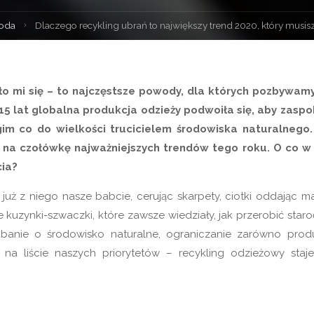
a
oda
Dlaczego recykling ubrań to największy trend 2020, który musi
na
o mi się – to najczęstsze powody, dla których pozbywamy
15 lat globalna produkcja odzieży podwoiła się, aby zaspo
gim co do wielkości trucicielem środowiska naturalnego.
 na czołówkę najważniejszych trendów tego roku. O co w
cia?
y już z niego nasze babcie, cerując skarpety, ciotki oddając m
e kuzynki-szwaczki, które zawsze wiedziały, jak przerobić staro
dbanie o środowisko naturalne, ograniczanie zarówno produ
na liście naszych priorytetów – recykling odzieżowy staje