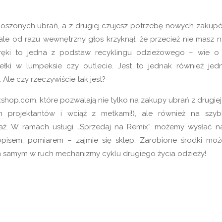
ienoszonych ubrań, a z drugiej czujesz potrzebę nowych zakupó
ale od razu wewnętrzny głos krzyknął, że przecież nie masz n
ręki to jedna z podstaw recyklingu odzieżowego – wie o
ełki w lumpeksie czy outlecie. Jest to jednak również jed
Ale czy rzeczywiście tak jest?
hop.com, które pozwalają nie tylko na zakupy ubrań z drugiej 
h projektantów i wciąż z metkami!), ale również na szyb
ż. W ramach usługi „Sprzedaj na Remix” możemy wysłać n
 opisem, pomiarem – zajmie się sklep. Zarobione środki mo
m samym w ruch mechanizmy cyklu drugiego życia odzieży!