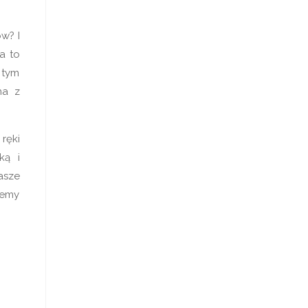
w? I
a to
 tym
na z
ręki
ką i
asze
żemy