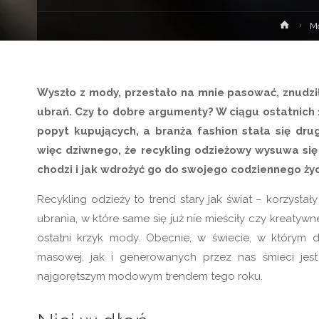
Stron
M
głów
Wyszło z mody, przestało na mnie pasować, znudził
ubrań. Czy to dobre argumenty? W ciągu ostatnich 
popyt kupujących, a branża fashion stała się dru
więc dziwnego, że recykling odzieżowy wysuwa się
chodzi i jak wdrożyć go do swojego codziennego ży
Recykling odzieży to trend stary jak świat – korzystał
ubrania, w które same się już nie mieściły czy kreatywn
ostatni krzyk mody. Obecnie, w świecie, w którym 
masowej, jak i generowanych przez nas śmieci jest 
najgorętszym modowym trendem tego roku.