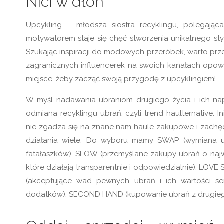
Nici w dłoń
Upcykling – młodsza siostra recyklingu, polegaj
motywatorem staje się chęć stworzenia unikalnego sty
Szukając inspiracji do modowych przeróbek, warto przejrz
zagranicznych influencerek na swoich kanałach opowia
miejsce, żeby zacząć swoją przygodę z upcyklingiem!
W myśl nadawania ubraniom drugiego życia i ich na
odmiana recyklingu ubrań, czyli trend haulternative. 
nie zgadza się na znane nam haule zakupowe i zachęc
działania wiele. Do wyboru mamy SWAP (wymiana ubr
fatałaszków), SLOW (przemyślane zakupy ubrań o najw
które działają transparentnie i odpowiedzialnie), LO
(akceptujące wad pewnych ubrań i ich wartości sen
dodatków), SECOND HAND (kupowanie ubrań z drugieg