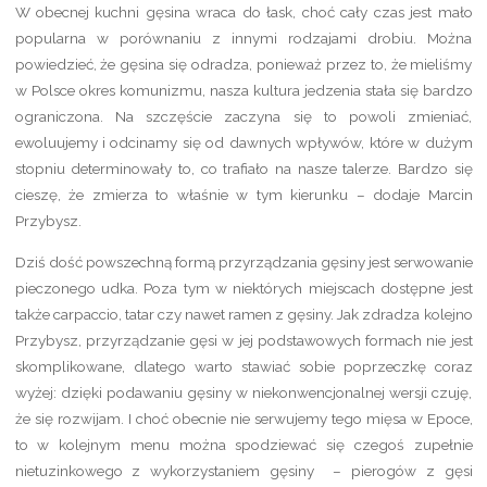
W obecnej kuchni gęsina wraca do łask, choć cały czas jest mało
popularna w porównaniu z innymi rodzajami drobiu. Można
powiedzieć, że gęsina się odradza, ponieważ przez to, że mieliśmy
w Polsce okres komunizmu, nasza kultura jedzenia stała się bardzo
ograniczona. Na szczęście zaczyna się to powoli zmieniać,
ewoluujemy i odcinamy się od dawnych wpływów, które w dużym
stopniu determinowały to, co trafiało na nasze talerze. Bardzo się
cieszę, że zmierza to właśnie w tym kierunku – dodaje Marcin
Przybysz.
Dziś dość powszechną formą przyrządzania gęsiny jest serwowanie
pieczonego udka. Poza tym w niektórych miejscach dostępne jest
także carpaccio, tatar czy nawet ramen z gęsiny. Jak zdradza kolejno
Przybysz, przyrządzanie gęsi w jej podstawowych formach nie jest
skomplikowane, dlatego warto stawiać sobie poprzeczkę coraz
wyżej: dzięki podawaniu gęsiny w niekonwencjonalnej wersji czuję,
że się rozwijam. I choć obecnie nie serwujemy tego mięsa w Epoce,
to w kolejnym menu można spodziewać się czegoś zupełnie
nietuzinkowego z wykorzystaniem gęsiny – pierogów z gęsi