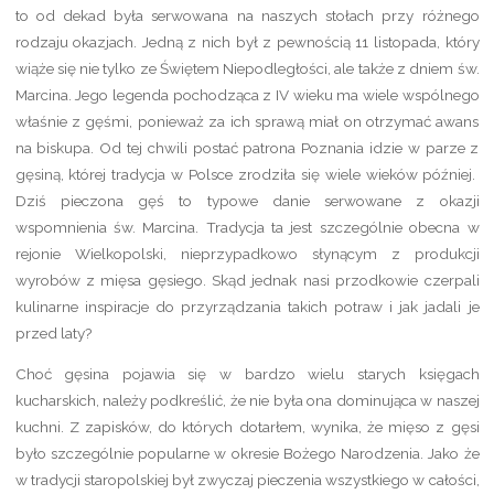
to od dekad była serwowana na naszych stołach przy różnego
rodzaju okazjach. Jedną z nich był z pewnością 11 listopada, który
wiąże się nie tylko ze Świętem Niepodległości, ale także z dniem św.
Marcina. Jego legenda pochodząca z IV wieku ma wiele wspólnego
właśnie z gęśmi, ponieważ za ich sprawą miał on otrzymać awans
na biskupa. Od tej chwili postać patrona Poznania idzie w parze z
gęsiną, której tradycja w Polsce zrodziła się wiele wieków później.
Dziś pieczona gęś to typowe danie serwowane z okazji
wspomnienia św. Marcina. Tradycja ta jest szczególnie obecna w
rejonie Wielkopolski, nieprzypadkowo słynącym z produkcji
wyrobów z mięsa gęsiego. Skąd jednak nasi przodkowie czerpali
kulinarne inspiracje do przyrządzania takich potraw i jak jadali je
przed laty?
Choć gęsina pojawia się w bardzo wielu starych księgach
kucharskich, należy podkreślić, że nie była ona dominująca w naszej
kuchni. Z zapisków, do których dotarłem, wynika, że mięso z gęsi
było szczególnie popularne w okresie Bożego Narodzenia. Jako że
w tradycji staropolskiej był zwyczaj pieczenia wszystkiego w całości,