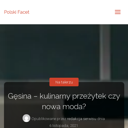
Polski Facet
Na talerzu
Gęsina – kulinarny przeżytek czy
nowa moda?
Opublikowane przez
redakcja serwisu
dnia
6 listopada, 2021