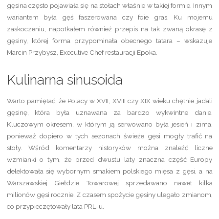
gęsina często pojawiała się na stołach właśnie w takiej formie. Innym
wariantem była gęś faszerowana czy foie gras. Ku mojemu
zaskoczeniu, napotkałem również przepis na tak zwaną okrasę z
gęsiny, której forma przypominała obecnego tatara – wskazuje
Marcin Przybysz, Executive Chef restauracji Epoka.
Kulinarna sinusoida
Warto pamiętać, że Polacy w XVII, XVIII czy XIX wieku chętnie jadali
gęsinę, która była uznawana za bardzo wykwintne danie.
Kluczowym okresem, w którym ją serwowano była jesień i zima,
ponieważ dopiero w tych sezonach świeże gęsi mogły trafić na
stoły. Wśród komentarzy historyków można znaleźć liczne
wzmianki o tym, że przed dwustu laty znaczna część Europy
delektowała się wybornym smakiem polskiego mięsa z gęsi, a na
Warszawskiej Giełdzie Towarowej sprzedawano nawet kilka
milionów gęsi rocznie. Z czasem spożycie gęsiny ulegało zmianom,
co przypieczętowały lata PRL-u.