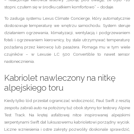
stopni, czułem się w środku całkiem komfortowo” – dodaje.
To zasługa systemu Lexus Climate Concierge, który automatycznie
dostosowuje temperaturę we wnętrzu samochodu. System steruje
działaniem ogrzewania, klimatyzacji, wentylacją i podgrzewaniem
foteli i ogrzewaniem kierownicy, by stale utrzymywać temperaturę
pożądaną przez kierowcę lub pasażera. Pomaga mu w tym wiele
czujników – w Lexusie LC 500 Convertible to nawet sensor
nasłonecznienia.
Kabriolet nawleczony na nitkę
alpejskiego toru
Kiedy tylko lód przestał ograniczać widoczność, Paul Swift z resztą
zespołu zabrali auto na położony tuż obok słynny tor testowy Alpine
Test Track. Na krętej asfaltowej nitce inspirowanej alpejskimi
serpentynami Swift dał luksusowemu kabrioletowi porządny wycisk.
Liczne wzniesienia i ostre zakręty pozwoliły doskonale sprawdzić,