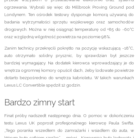
ogrzewania. Wybrali się więc do Millbrook Proving Ground pod
Londynem. Ten ośrodek testowy dysponuje komorą używaną do
badania wytrzymałości sprzętu wojskowego oraz samochodów
drogowych. Można w niej osiągnąć temperaturę od +85 do -60°C
oraz względną wilgotność powietrza na poziomie 98%.
Zanim technicy przekręcili pokrętło na pozycję wskazującą -18°C,
auto otrzymało solidny prysznic, by sprawdzian był jeszcze
bardziej wymagający. Na dodatek kierowca wprowadzający je do
wnętrza ogromnej komory opuścił dach, żeby lodowate powietrze
dotarło bezpośrednio do wnętrza kabrioletu. W takich warunkach
Lexus LC Convertible spędził 12 godzin.
Bardzo zimny start
Finał próby nadszedł następnego dnia. O pomoc w dokończeniu
testu Lexus UK poprosił profesjonalnego kierowcę Paula Swifta.
„Tego poranka wszedłem do zamrażarki i wsiadłem do auta, w
którym było całkiem rześko” – mówi. „Kierownica była lodowata i