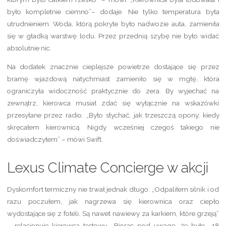
było kompletnie ciemno”– dodaje. Nie tylko temperatura była
utrudnieniem. Woda, którą pokryte było nadwozie auta, zamieniła
się w gładką warstwę lodu. Przez przednią szybę nie było widać
absolutnie nic.
Na dodatek znacznie cieplejsze powietrze dostające się przez
bramę wjazdową natychmiast zamieniło się w mgłę, która
ograniczyła widoczność praktycznie do zera. By wyjechać na
zewnątrz, kierowca musiał zdać się wyłącznie na wskazówki
przesyłane przez radio. „Było słychać, jak trzeszczą opony, kiedy
skręcałem kierownicą. Nigdy wcześniej czegoś takiego nie
doświadczyłem” – mówi Swift.
Lexus Climate Concierge w akcji
Dyskomfort termiczny nie trwał jednak długo. „Odpaliłem silnik i od
razu poczułem, jak nagrzewa się kierownica oraz ciepło
wydostające się z foteli. Są nawet nawiewy za karkiem, które grzeją”
– relacjonuje kierowca testowy. „Biorąc pod uwagę, że było -18