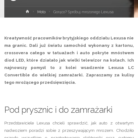
Strona
Moto
Gorąco? Spróbuj mrożonego Lexusa
główna
Kreatywność pracowników brytyjskiego oddziału Lexusa nie
ma granic. Dali już światu samochód wykonany z kartonu,
crossovera całego w tatuażach i auto pokryte mnóstwem
diod LED, które działało jak wielki telewizor na kołach. Ich
najnowszy pomysł to z kolei wsadzenie Lexusa LC
Convertible do wielkiej zamrażarki. Zapraszamy za kulisy
tego mrożącego przedsięwzięcia.
Pod prysznic i do zamrażarki
Przedstawiciele Lexusa chcieli sprawdzić, jak auto z otwartym
nadwoziem poradzi sobie z przeszywającym mrozem. Chodziło
przede wszystkim o przetestowanie elektroniki oraz systemu