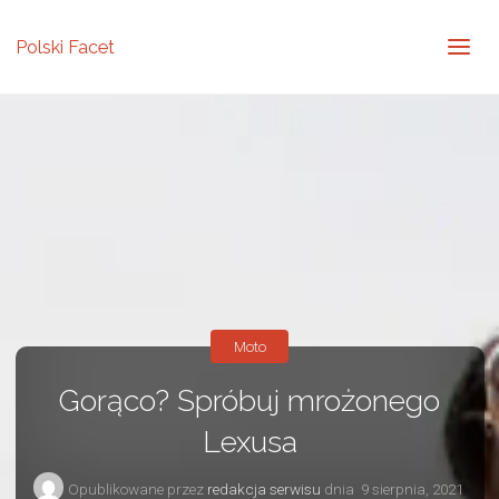
Polski Facet
Moto
Gorąco? Spróbuj mrożonego
Lexusa
Opublikowane przez
redakcja serwisu
dnia
9 sierpnia, 2021