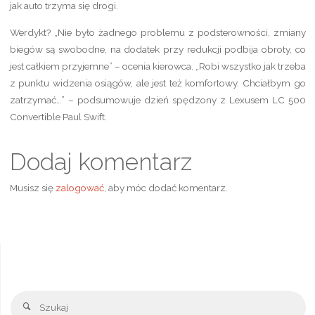
jak auto trzyma się drogi.
Werdykt? „Nie było żadnego problemu z podsterowności, zmiany
biegów są swobodne, na dodatek przy redukcji podbija obroty, co
jest całkiem przyjemne” – ocenia kierowca. „Robi wszystko jak trzeba
z punktu widzenia osiągów, ale jest też komfortowy. Chciałbym go
zatrzymać…” – podsumowuje dzień spędzony z Lexusem LC 500
Convertible Paul Swift.
Dodaj komentarz
Musisz się
zalogować
, aby móc dodać komentarz.
Sz
Szukaj