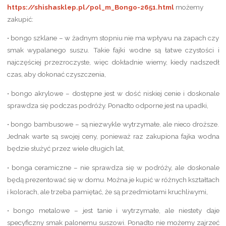
https://shishasklep.pl/pol_m_Bongo-2651.html
możemy
zakupić:
• bongo szklane – w żadnym stopniu nie ma wpływu na zapach czy
smak wypalanego suszu. Takie fajki wodne są łatwe czystości i
najczęściej przezroczyste, więc dokładnie wiemy, kiedy nadszedł
czas, aby dokonać czyszczenia,
• bongo akrylowe – dostępne jest w dość niskiej cenie i doskonale
sprawdza się podczas podróży. Ponadto odporne jest na upadki,
• bongo bambusowe – są niezwykle wytrzymałe, ale nieco droższe.
Jednak warte są swojej ceny, ponieważ raz zakupiona fajka wodna
będzie służyć przez wiele długich lat,
• bonga ceramiczne – nie sprawdza się w podróży, ale doskonale
będą prezentować się w domu. Można je kupić w różnych kształtach
i kolorach, ale trzeba pamiętać, że są przedmiotami kruchliwymi,
• bongo metalowe – jest tanie i wytrzymałe, ale niestety daje
specyficzny smak palonemu suszowi. Ponadto nie możemy zajrzeć