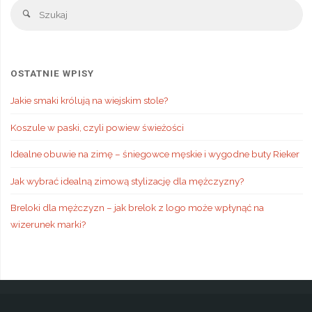
Sz
Szukaj
OSTATNIE WPISY
Jakie smaki królują na wiejskim stole?
Koszule w paski, czyli powiew świeżości
Idealne obuwie na zimę – śniegowce męskie i wygodne buty Rieker
Jak wybrać idealną zimową stylizację dla mężczyzny?
Breloki dla mężczyzn – jak brelok z logo może wpłynąć na
wizerunek marki?