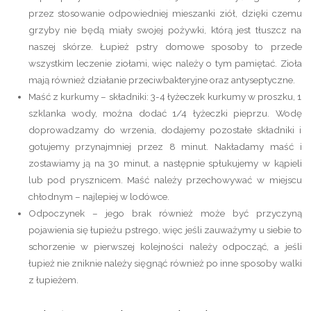
przez stosowanie odpowiedniej mieszanki ziół, dzięki czemu
grzyby nie będą miały swojej pożywki, którą jest tłuszcz na
naszej skórze. Łupież pstry domowe sposoby to przede
wszystkim leczenie ziołami, więc należy o tym pamiętać. Zioła
mają również działanie przeciwbakteryjne oraz antyseptyczne.
Maść z kurkumy – składniki: 3-4 łyżeczek kurkumy w proszku, 1
szklanka wody, można dodać 1/4 łyżeczki pieprzu. Wodę
doprowadzamy do wrzenia, dodajemy pozostałe składniki i
gotujemy przynajmniej przez 8 minut. Nakładamy maść i
zostawiamy ją na 30 minut, a następnie spłukujemy w kąpieli
lub pod prysznicem. Maść należy przechowywać w miejscu
chłodnym – najlepiej w lodówce.
Odpoczynek – jego brak również może być przyczyną
pojawienia się łupieżu pstrego, więc jeśli zauważymy u siebie to
schorzenie w pierwszej kolejności należy odpocząć, a jeśli
łupież nie zniknie należy sięgnąć również po inne sposoby walki
z łupieżem.