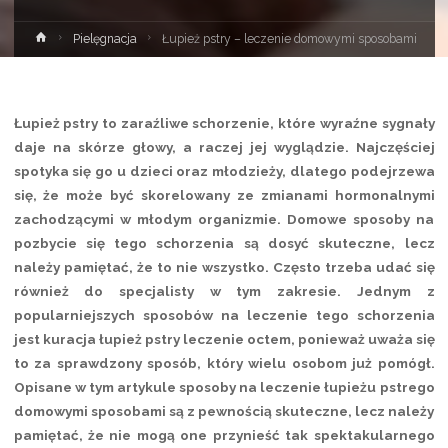
Strona
Pielęgnacja
Łupież pstry – leczenie domowymi sposobami
główna
Łupież pstry to zaraźliwe schorzenie, które wyraźne sygnały
daje na skórze głowy, a raczej jej wyglądzie. Najczęściej
spotyka się go u dzieci oraz młodzieży, dlatego podejrzewa
się, że może być skorelowany ze zmianami hormonalnymi
zachodzącymi w młodym organizmie. Domowe sposoby na
pozbycie się tego schorzenia są dosyć skuteczne, lecz
należy pamiętać, że to nie wszystko. Często trzeba udać się
również do specjalisty w tym zakresie. Jednym z
popularniejszych sposobów na leczenie tego schorzenia
jest kuracja łupież pstry leczenie octem, ponieważ uważa się
to za sprawdzony sposób, który wielu osobom już pomógł.
Opisane w tym artykule sposoby na leczenie łupieżu pstrego
domowymi sposobami są z pewnością skuteczne, lecz należy
pamiętać, że nie mogą one przynieść tak spektakularnego