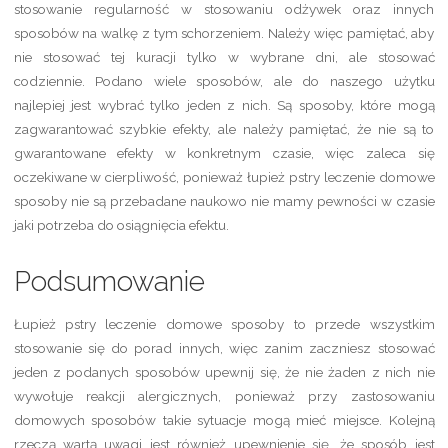
stosowanie regularność w stosowaniu odżywek oraz innych
sposobów na walkę z tym schorzeniem. Należy więc pamiętać, aby
nie stosować tej kuracji tylko w wybrane dni, ale stosować
codziennie. Podano wiele sposobów, ale do naszego użytku
najlepiej jest wybrać tylko jeden z nich. Są sposoby, które mogą
zagwarantować szybkie efekty, ale należy pamiętać, że nie są to
gwarantowane efekty w konkretnym czasie, więc zaleca się
oczekiwane w cierpliwość, ponieważ łupież pstry leczenie domowe
sposoby nie są przebadane naukowo nie mamy pewności w czasie
jaki potrzeba do osiągnięcia efektu.
Podsumowanie
Łupież pstry leczenie domowe sposoby to przede wszystkim
stosowanie się do porad innych, więc zanim zaczniesz stosować
jeden z podanych sposobów upewnij się, że nie żaden z nich nie
wywołuje reakcji alergicznych, ponieważ przy zastosowaniu
domowych sposobów takie sytuacje mogą mieć miejsce. Kolejną
rzeczą wartą uwagi jest również upewnienie się, że sposób jest