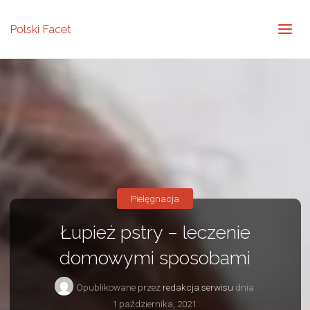
Polski Facet
Pielęgnacja
Łupież pstry – leczenie
domowymi sposobami
Opublikowane przez
redakcja serwisu
dnia
1 października, 2021