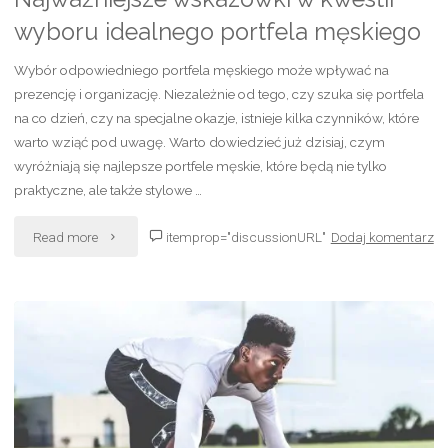
i
wyboru idealnego portfela męskiego
komfortu"
Wybór odpowiedniego portfela męskiego może wpływać na
prezencję i organizację. Niezależnie od tego, czy szuka się portfela
na co dzień, czy na specjalne okazje, istnieje kilka czynników, które
warto wziąć pod uwagę. Warto dowiedzieć już dzisiaj, czym
wyróżniają się najlepsze portfele męskie, które będą nie tylko
praktyczne, ale także stylowe …
"Najważniejsze
Read more
itemprop="discussionURL"
Dodaj komentarz
wskazówki
w
kwestii
wyboru
idealnego