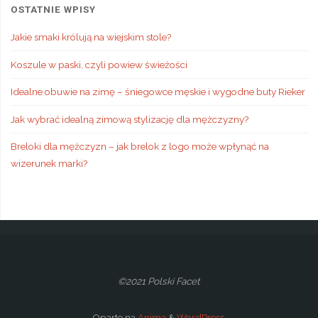
OSTATNIE WPISY
Jakie smaki królują na wiejskim stole?
Koszule w paski, czyli powiew świeżości
Idealne obuwie na zimę – śniegowce męskie i wygodne buty Rieker
Jak wybrać idealną zimową stylizację dla mężczyzny?
Breloki dla mężczyzn – jak brelok z logo może wpłynąć na
wizerunek marki?
©2021 Polski Facet
Oparte na
Anima
&
WordPress.