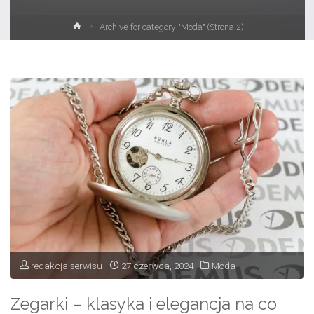
Strona
Archive for category "Moda"
(Strona 2)
główna
redakcja serwisu
27 czerwca, 2024
Moda
Zegarki – klasyka i elegancja na co