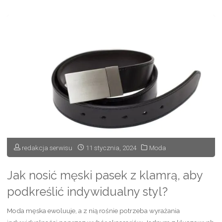
dobrać
odpowiednie
opinacze
wojskowe?"
redakcja serwisu
11 stycznia, 2024
Moda
Jak nosić męski pasek z klamrą, aby
podkreślić indywidualny styl?
Moda męska ewoluuje, a z nią rośnie potrzeba wyrażania