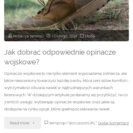
przeciwdeszczowych
BHP?"
redakcja serwisu
12 lutego, 2024
Moda
Jak dobrać odpowiednie opinacze
wojskowe?
Opinacze wojskowe to nie tylko element wyposażenia żołnierza, ale
także nieoceniony towarzysz każdej osoby, która ceni sobie komfort i
wytrzymałość obuwia nawet w najtrudniejszych warunkach
terenowych. W dzisiejszym artykule postaramy się przybliżyć, na co
zwrócić uwagę, wybierając opinacze wojskowe, oraz jakie są
dostępne na rynku opcje, które spełnią oczekiwania nawet …
"Jak
Read more
itemprop="discussionURL"
Dodaj komentarz