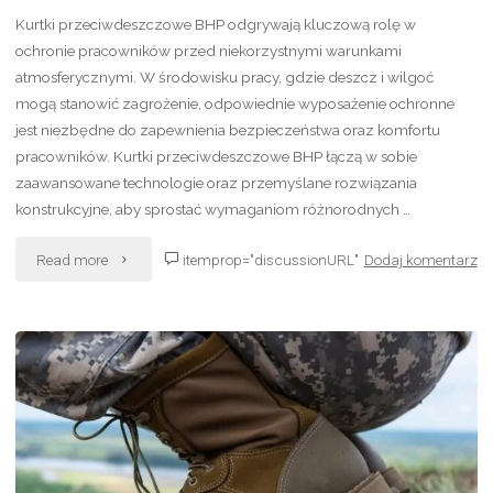
Kurtki przeciwdeszczowe BHP odgrywają kluczową rolę w
ochronie pracowników przed niekorzystnymi warunkami
atmosferycznymi. W środowisku pracy, gdzie deszcz i wilgoć
mogą stanowić zagrożenie, odpowiednie wyposażenie ochronne
jest niezbędne do zapewnienia bezpieczeństwa oraz komfortu
pracowników. Kurtki przeciwdeszczowe BHP łączą w sobie
zaawansowane technologie oraz przemyślane rozwiązania
konstrukcyjne, aby sprostać wymaganiom różnorodnych …
"Jakie
Read more
itemprop="discussionURL"
Dodaj komentarz
rozwiązania
stosuje
się
w
kurtkach