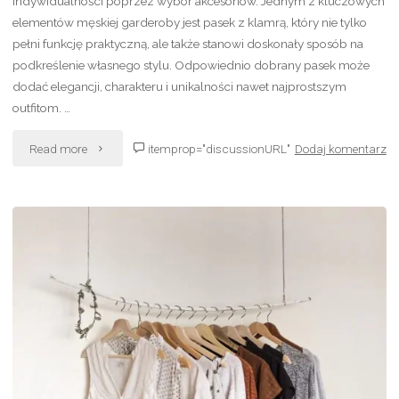
indywidualności poprzez wybór akcesoriów. Jednym z kluczowych
elementów męskiej garderoby jest pasek z klamrą, który nie tylko
pełni funkcję praktyczną, ale także stanowi doskonały sposób na
podkreślenie własnego stylu. Odpowiednio dobrany pasek może
dodać elegancji, charakteru i unikalności nawet najprostszym
outfitom. …
"Jak
Read more
itemprop="discussionURL"
Dodaj komentarz
nosić
męski
pasek
z
klamrą,
aby
podkreślić