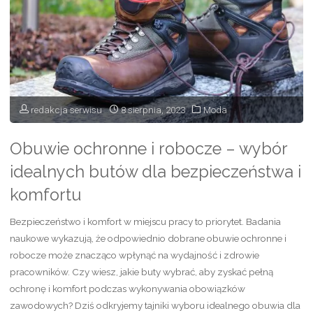
5
popularnych
modeli!"
redakcja serwisu
8 sierpnia, 2023
Moda
Obuwie ochronne i robocze – wybór
idealnych butów dla bezpieczeństwa i
komfortu
Bezpieczeństwo i komfort w miejscu pracy to priorytet. Badania
naukowe wykazują, że odpowiednio dobrane obuwie ochronne i
robocze może znacząco wpłynąć na wydajność i zdrowie
pracowników. Czy wiesz, jakie buty wybrać, aby zyskać pełną
ochronę i komfort podczas wykonywania obowiązków
zawodowych? Dziś odkryjemy tajniki wyboru idealnego obuwia dla