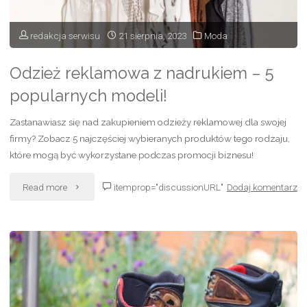
indywidualny
redakcja serwisu
21 sierpnia, 2023
Moda
styl?"
Odzież reklamowa z nadrukiem – 5
popularnych modeli!
Zastanawiasz się nad zakupieniem odzieży reklamowej dla swojej
firmy? Zobacz 5 najczęściej wybieranych produktów tego rodzaju,
które mogą być wykorzystane podczas promocji biznesu!
"Odzież
Read more
itemprop="discussionURL"
Dodaj komentarz
reklamowa
z
nadrukiem
–