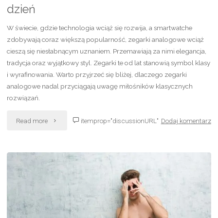
dzień
W świecie, gdzie technologia wciąż się rozwija, a smartwatche
zdobywają coraz większą popularność, zegarki analogowe wciąż
cieszą się niesłabnącym uznaniem. Przemawiają za nimi elegancja,
tradycja oraz wyjątkowy styl. Zegarki te od lat stanowią symbol klasy
i wyrafinowania. Warto przyjrzeć się bliżej, dlaczego zegarki
analogowe nadal przyciągają uwagę miłośników klasycznych
rozwiązań.
"Zegarki
Read more
itemprop="discussionURL"
Dodaj komentarz
–
klasyka
i
elegancja
na