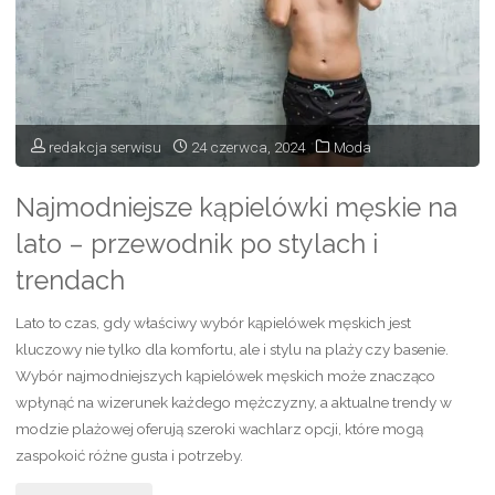
co
dzień"
redakcja serwisu
24 czerwca, 2024
Moda
Najmodniejsze kąpielówki męskie na
lato – przewodnik po stylach i
trendach
Lato to czas, gdy właściwy wybór kąpielówek męskich jest
kluczowy nie tylko dla komfortu, ale i stylu na plaży czy basenie.
Wybór najmodniejszych kąpielówek męskich może znacząco
wpłynąć na wizerunek każdego mężczyzny, a aktualne trendy w
modzie plażowej oferują szeroki wachlarz opcji, które mogą
zaspokoić różne gusta i potrzeby.