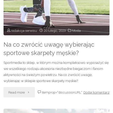
portfela
męskiego"
redakcja serwisu
20 lutego, 2023
Moda
Na co zwrócić uwagę wybierając
sportowe skarpety męskie?
Sportmedia to sklep, w którym można kompleksowo wyposażyć się
we wszelkiego rodzaju akcesoria niezbędne biegaczom i fanom
aktywności na świeżym powietrzu. Na co zwrócić uwagę,
wybierając w sklepie sportowe skarpety męskie?
"Na
Read more
itemprop="discussionURL"
Dodaj komentarz
co
zwrócić