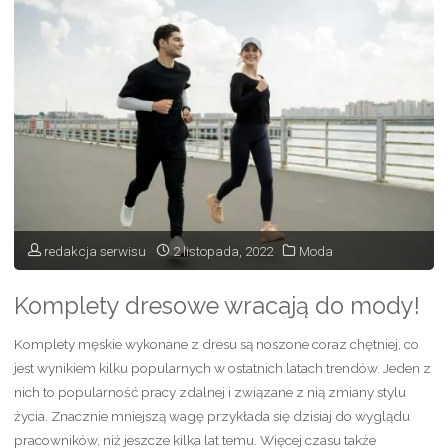
uwagę
wybierając
sportowe
skarpety
męskie?"
redakcja serwisu
2 listopada, 2022
Moda
Komplety dresowe wracają do mody!
Komplety męskie wykonane z dresu są noszone coraz chętniej, co
jest wynikiem kilku popularnych w ostatnich latach trendów. Jeden z
nich to popularność pracy zdalnej i związane z nią zmiany stylu
życia. Znacznie mniejszą wagę przykłada się dzisiaj do wyglądu
pracowników, niż jeszcze kilka lat temu. Więcej czasu także