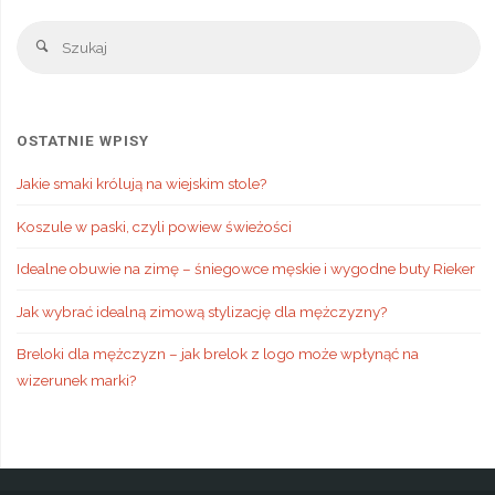
Sz
Szukaj
OSTATNIE WPISY
Jakie smaki królują na wiejskim stole?
Koszule w paski, czyli powiew świeżości
Idealne obuwie na zimę – śniegowce męskie i wygodne buty Rieker
Jak wybrać idealną zimową stylizację dla mężczyzny?
Breloki dla mężczyzn – jak brelok z logo może wpłynąć na
wizerunek marki?