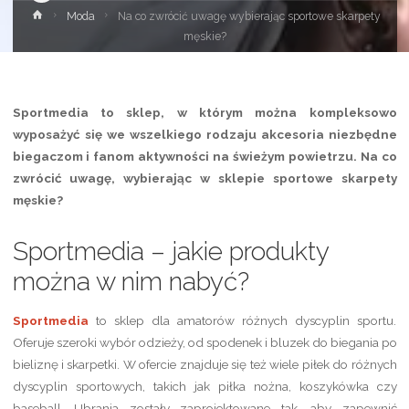
Strona
Moda
Na co zwrócić uwagę wybierając sportowe skarpety
główna
męskie?
Sportmedia to sklep, w którym można kompleksowo
wyposażyć się we wszelkiego rodzaju akcesoria niezbędne
biegaczom i fanom aktywności na świeżym powietrzu. Na co
zwrócić uwagę, wybierając w sklepie sportowe skarpety
męskie?
Sportmedia – jakie produkty
można w nim nabyć?
Sportmedia
to sklep dla amatorów różnych dyscyplin sportu.
Oferuje szeroki wybór odzieży, od spodenek i bluzek do biegania po
bieliznę i skarpetki. W ofercie znajduje się też wiele piłek do różnych
dyscyplin sportowych, takich jak piłka nożna, koszykówka czy
baseball. Ubrania zostały zaprojektowane tak, aby zapewnić