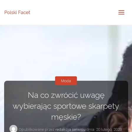
Polski Facet
Moda
Na co zwrócić uwagę
wybierając sportowe skarpety
męskie?
Opublikowane przez
redakcja serwisu
dnia
20 lutego, 2023