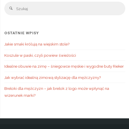
Sz
Szukaj
OSTATNIE WPISY
Jakie smaki królują na wiejskim stole?
Koszule w paski, czyli powiew świeżości
Idealne obuwie na zimę – śniegowce męskie i wygodne buty Rieker
Jak wybrać idealną zimową stylizację dla mężczyzny?
Breloki dla mężczyzn – jak brelok z logo może wpłynąć na
wizerunek marki?