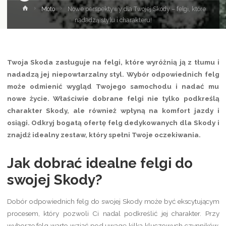
Strona
Moto
Nowe perspektywy dla Twojej Skody – felgi, które
główna
nadadzą stylu i charakteru!
Twoja Skoda zasługuje na felgi, które wyróżnią ją z tłumu i
nadadzą jej niepowtarzalny styl. Wybór odpowiednich felg
może odmienić wygląd Twojego samochodu i nadać mu
nowe życie. Właściwie dobrane felgi nie tylko podkreślą
charakter Skody, ale również wpłyną na komfort jazdy i
osiągi. Odkryj bogatą ofertę felg dedykowanych dla Skody i
znajdź idealny zestaw, który spełni Twoje oczekiwania.
Jak dobrać idealne felgi do
swojej Skody?
Dobór odpowiednich felg do swojej Skody może być ekscytującym
procesem, który pozwoli Ci nadal podkreślić jej charakter. Przy
wyborze felg warto wziąć pod uwagę kilka kluczowych czynników.