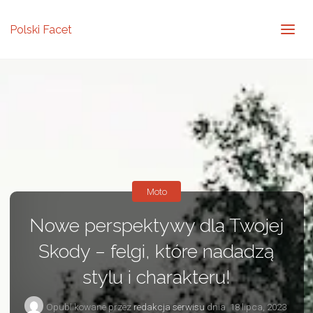
Polski Facet
Moto
Nowe perspektywy dla Twojej
Skody – felgi, które nadadzą
stylu i charakteru!
Opublikowane przez
redakcja serwisu
dnia
18 lipca, 2023