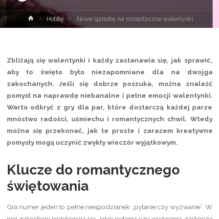
Strona
Hobby
Nowe sposoby na romantyczne walentynki
główna
Zbliżają się walentynki i każdy zastanawia się, jak sprawić,
aby to święto było niezapomniane dla na dwojga
zakochanych. Jeśli się dobrze poszuka, można znaleźć
pomysł na naprawdę niebanalne i pełne emocji walentynki.
Warto odkryć z gry dla par, które dostarczą każdej parze
mnóstwo radości, uśmiechu i romantycznych chwil. Wtedy
można się przekonać, jak te proste i zarazem kreatywne
pomysły mogą uczynić zwykły wieczór wyjątkowym.
Klucze do romantycznego
świętowania
Gra numer jeden to pełne niespodzianek „pytanie czy wyzwanie”. W
niej zakochani przekonają się, jakie pytania czy wyzwania zaskoczą