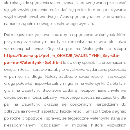
ale i okazją do spędzenia razem czasu. Naprawdę warto przekonać
się, jak zwykłe jedzenie może stać się pretekstem do przeżywania
wyjątkowych chwil we dwoje. Czas spędzony razem z pewnością
nabierze zupełnie nowego, smakowitego wymiaru.
Dobrze jest odkryć nowe sposoby na spędzenie walentynek, które
przyniosą zakochanym nie tylko romantyczne chwile, ale także
wzmocnią ich więź. Gry dla par na Walentynki ze sklepu
https://kucmar.pl/pol_m_OKAZJE_WALENTYNKI_Gry-dla-
par-na-Walentynki-616.html
to świetny sposób na urozmaicenie
święta miłości i sprawienie, aby to wyjątkowe wydarzenie pozostało
w pamięci na długo. Należy zadbać o swoją relację i zaskoczyć
drugą połówkę niepowtarzalnymi grami na walentynki. Dzięki tym
grom na walentynki stworzone zostaną niezapomniane chwile we
dwoje, pełne miłości, zabawy i wspólnego spędzania czasu. Gry dla
par na walentynki okazują się doskonałym narzędziem do
odkrywania nowych aspektów każdej relacji. Śmiało trzeba sięgnąć
po różne propozycje i sprawić, że tegoroczne walentynki staną się
niezapomnianym rozdziałem w miłosnej historii wszystkich