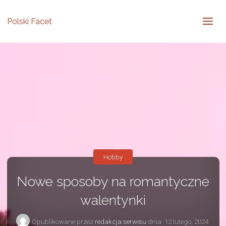
Polski Facet
Hobby
Nowe sposoby na romantyczne
walentynki
Opublikowane przez
redakcja serwisu
dnia
12 lutego, 2024