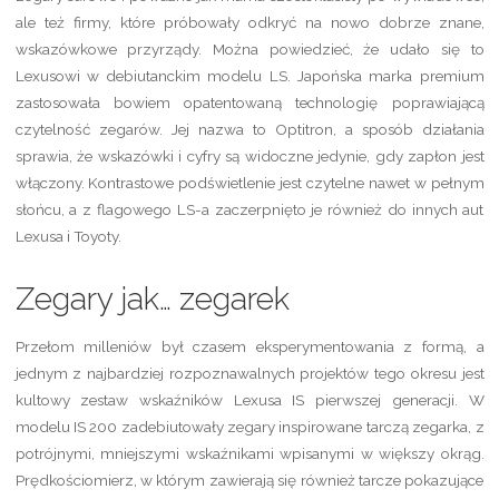
ale też firmy, które próbowały odkryć na nowo dobrze znane,
wskazówkowe przyrządy. Można powiedzieć, że udało się to
Lexusowi w debiutanckim modelu LS. Japońska marka premium
zastosowała bowiem opatentowaną technologię poprawiającą
czytelność zegarów. Jej nazwa to Optitron, a sposób działania
sprawia, że wskazówki i cyfry są widoczne jedynie, gdy zapłon jest
włączony. Kontrastowe podświetlenie jest czytelne nawet w pełnym
słońcu, a z flagowego LS-a zaczerpnięto je również do innych aut
Lexusa i Toyoty.
Zegary jak… zegarek
Przełom milleniów był czasem eksperymentowania z formą, a
jednym z najbardziej rozpoznawalnych projektów tego okresu jest
kultowy zestaw wskaźników Lexusa IS pierwszej generacji. W
modelu IS 200 zadebiutowały zegary inspirowane tarczą zegarka, z
potrójnymi, mniejszymi wskaźnikami wpisanymi w większy okrąg.
Prędkościomierz, w którym zawierają się również tarcze pokazujące