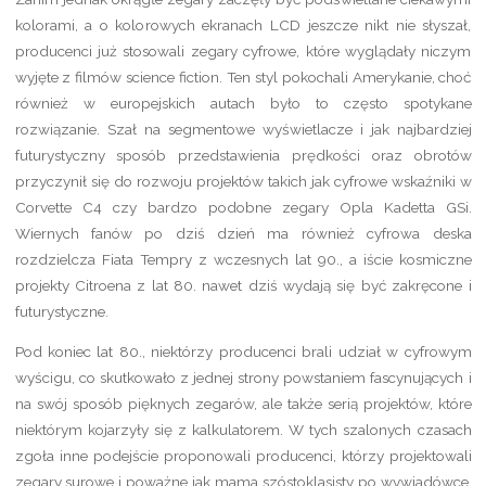
kolorami, a o kolorowych ekranach LCD jeszcze nikt nie słyszał,
producenci już stosowali zegary cyfrowe, które wyglądały niczym
wyjęte z filmów science fiction. Ten styl pokochali Amerykanie, choć
również w europejskich autach było to często spotykane
rozwiązanie. Szał na segmentowe wyświetlacze i jak najbardziej
futurystyczny sposób przedstawienia prędkości oraz obrotów
przyczynił się do rozwoju projektów takich jak cyfrowe wskaźniki w
Corvette C4 czy bardzo podobne zegary Opla Kadetta GSi.
Wiernych fanów po dziś dzień ma również cyfrowa deska
rozdzielcza Fiata Tempry z wczesnych lat 90., a iście kosmiczne
projekty Citroena z lat 80. nawet dziś wydają się być zakręcone i
futurystyczne.
Pod koniec lat 80., niektórzy producenci brali udział w cyfrowym
wyścigu, co skutkowało z jednej strony powstaniem fascynujących i
na swój sposób pięknych zegarów, ale także serią projektów, które
niektórym kojarzyły się z kalkulatorem. W tych szalonych czasach
zgoła inne podejście proponowali producenci, którzy projektowali
zegary surowe i poważne jak mama szóstoklasisty po wywiadówce,