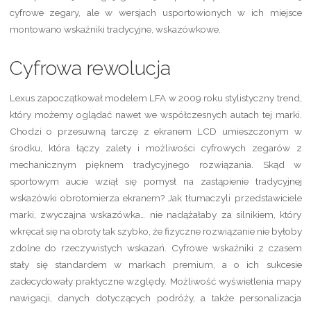
cyfrowe zegary, ale w wersjach usportowionych w ich miejsce
montowano wskaźniki tradycyjne, wskazówkowe.
Cyfrowa rewolucja
Lexus zapoczątkował modelem LFA w 2009 roku stylistyczny trend,
który możemy oglądać nawet we współczesnych autach tej marki.
Chodzi o przesuwną tarczę z ekranem LCD umieszczonym w
środku, która łączy zalety i możliwości cyfrowych zegarów z
mechanicznym pięknem tradycyjnego rozwiązania. Skąd w
sportowym aucie wziął się pomysł na zastąpienie tradycyjnej
wskazówki obrotomierza ekranem? Jak tłumaczyli przedstawiciele
marki, zwyczajna wskazówka… nie nadążałaby za silnikiem, który
wkręcał się na obroty tak szybko, że fizyczne rozwiązanie nie byłoby
zdolne do rzeczywistych wskazań. Cyfrowe wskaźniki z czasem
stały się standardem w markach premium, a o ich sukcesie
zadecydowały praktyczne względy. Możliwość wyświetlenia mapy
nawigacji, danych dotyczących podróży, a także personalizacja