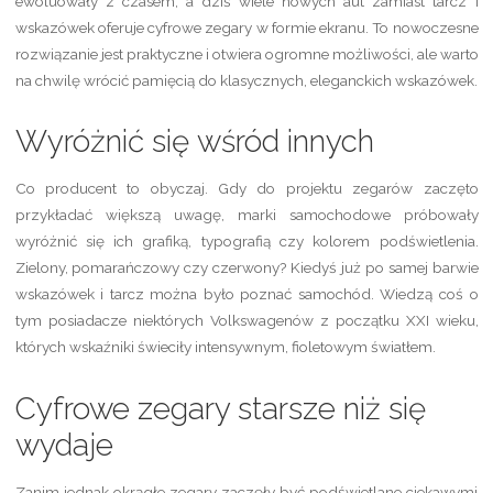
ewoluowały z czasem, a dziś wiele nowych aut zamiast tarcz i
wskazówek oferuje cyfrowe zegary w formie ekranu. To nowoczesne
rozwiązanie jest praktyczne i otwiera ogromne możliwości, ale warto
na chwilę wrócić pamięcią do klasycznych, eleganckich wskazówek.
Wyróżnić się wśród innych
Co producent to obyczaj. Gdy do projektu zegarów zaczęto
przykładać większą uwagę, marki samochodowe próbowały
wyróżnić się ich grafiką, typografią czy kolorem podświetlenia.
Zielony, pomarańczowy czy czerwony? Kiedyś już po samej barwie
wskazówek i tarcz można było poznać samochód. Wiedzą coś o
tym posiadacze niektórych Volkswagenów z początku XXI wieku,
których wskaźniki świeciły intensywnym, fioletowym światłem.
Cyfrowe zegary starsze niż się
wydaje
Zanim jednak okrągłe zegary zaczęły być podświetlane ciekawymi