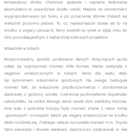
temperaturę silnika, chwilowe spalanie i napięcie ładowania
akumulatora to prawdziwe dzieło sztuki. Miejsce na obrotomierz
wygospodarowano po boku, a po przeciwnej stronie znalazł się
wskaźnik poziomu paliwa. To, co najważniejsze dzieje się tu na
środku, a zegary Lexusa IS, który wszedł na rynek w 1999 roku do
dziś pozostają jednym z najbardziej kultowych projektów.
Wskaźniki w tubach
Rozpoznawalny sposób podawania danych dotyczących jazdy
udało się wypracować również Alfie Romeo. Marka zasłynęła z
zegarów umieszczonych w tubach, które dla wielu stały
się synonimem wskaźników sportowych. Na uwagę zasługuje
również fakt, że wskazówki prędkościomierza i obrotomierza
startowały z godziny szóstej. Czerwone podświetlenie dopełniało
całokształtu, na widok którego serce nawet dziś zabiłoby mocniej.
Inne auta z południa Europy były również znane z nieco mniej
„sportowych” rozwiązań, takich jak zegary umieszczone na środku
deski rozdzielczej. Z takiego układu korzystała również m.in. Toyota
Yaris pierwszej i drugiej generacji. Japończycy zastosowali w niej