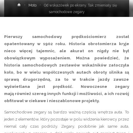
Strona
Moto
Od wskazówek po ekrany. Tak zmieniały się
główna
samochodowe zegary
Pierwszy samochodowy prędkościomierz został
opatentowany w 1902 roku. Historia obrotomierza kryje
nieco więcej tajemnic, ale akurat on nigdy nie był
obowiązkowym wyposażeniem. Można powiedzieć, że
historia samochodowych zestawów wskaźników zatoczyła
koło, bo w wielu współczesnych autach obroty silnika są
sprawą drugorzędną, za to w trakcie jazdy zawsze
wyświetlana jest prędkość. Nowoczesne zegary
mają również szereg innych funkcji i możliwości, a ich rozwój
obfitował w ciekawe i nieszablonowe projekty.
Samochodowe zegary są bardzo ważną częścią wnętrza auta. To
jeden z elementów, który pozostaje w polu widzenia kierowcy przez
niemal cały czas podróży. Zegary, podobnie jak same auta,