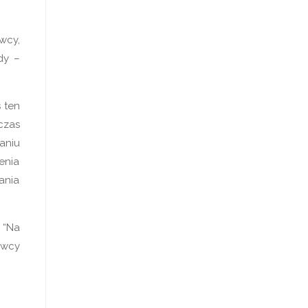
wcy,
dy –
 ten
czas
aniu
żenia
ania
 “Na
awcy