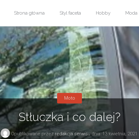
Przejdź
Strona główna
Styl faceta
Hobby
Moda
do
treści
Moto
Stłuczka i co dalej?
Opublikowane przez
redakcja serwisu
dnia
13 kwietnia, 2021