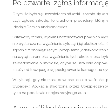
Po czwarte: zgłoś informacj
O tym, że było się uczestnikiem stłuczki i zostało się
czyli zgłosić szkodę. To uruchomi procedurę, której
dodaje Damian Andruszkiewicz.
Ustawowy termin, w jakim ubezpieczyciel powinien wypł
nie wystarcza na wyjaśnienie sytuacji i jej okolicznoś
zgodnie z obowiązującymi przepisami: „odszkodowanie 
należytej staranności wyjaśnienie tych okoliczności był
zawiadomienia o szkodzie, chyba że ustalenie odpow
zależy od toczącego się postępowania karnego lub cy
W sytuacji, gdy nie masz pewności co do ważności po
wypadek”. Aplikacja stworzona przez Ubezpieczenio
tylko na podstawie nr rejestracyjnego auta.