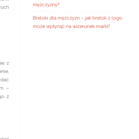
mężczyzny?
ruch
Breloki dla mężczyzn – jak brelok z logo
może wpłynąć na wizerunek marki?
ię z
enie,
odać
ym –
go z
icji