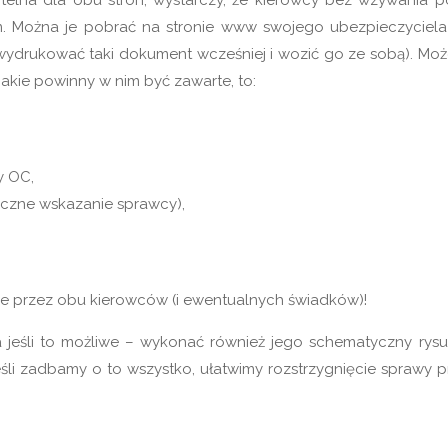
 Można je pobrać na stronie www swojego ubezpieczyciela
 wydrukować taki dokument wcześniej i wozić go ze sobą). Mo
 jakie powinny w nim być zawarte, to:
y OC,
aczne wskazanie sprawcy),
e przez obu kierowców (i ewentualnych świadków)!
a jeśli to możliwe – wykonać również jego schematyczny rysu
eśli zadbamy o to wszystko, ułatwimy rozstrzygnięcie sprawy p