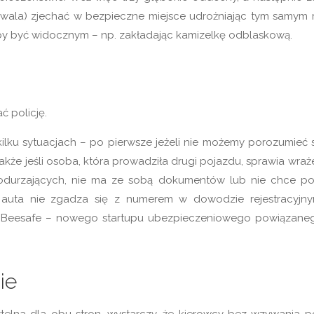
 pozwala) zjechać w bezpieczne miejsce udrożniając tym samym 
by być widocznym – np. zakładając kamizelkę odblaskową.
 policję.
ilku sytuacjach – po pierwsze jeżeli nie możemy porozumieć s
także jeśli osoba, która prowadziła drugi pojazdu, sprawia wraż
odurzających, nie ma ze sobą dokumentów lub nie chce p
y auta nie zgadza się z numerem w dowodzie rejestracyjn
 Beesafe – nowego startupu ubezpieczeniowego powiązane
ie
telna dla obu stron, wystarczy, że kierowcy bez wzywania pol