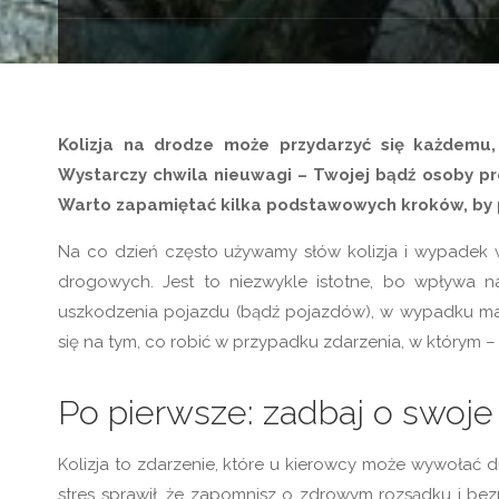
Kolizja na drodze może przydarzyć się każdemu
Wystarczy chwila nieuwagi – Twojej bądź osoby pr
Warto zapamiętać kilka podstawowych kroków, by p
Na co dzień często używamy słów kolizja i wypadek w
drogowych. Jest to niezwykle istotne, bo wpływa na
uszkodzenia pojazdu (bądź pojazdów), w wypadku ma
się na tym, co robić w przypadku zdarzenia, w którym – 
Po pierwsze: zadbaj o swoj
Kolizja to zdarzenie, które u kierowcy może wywołać 
stres sprawił, że zapomnisz o zdrowym rozsądku i bez