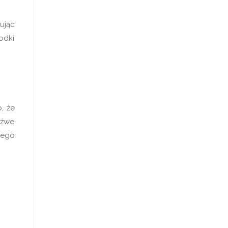
ując
odki
, że
eźwe
nego