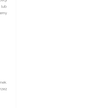
 lub
żemy
nek.
rzez