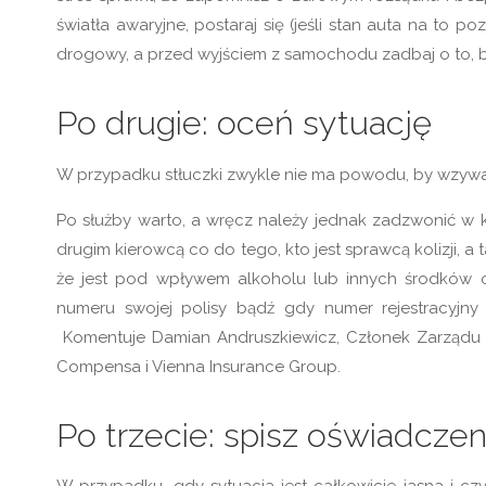
światła awaryjne, postaraj się (jeśli stan auta na to
drogowy, a przed wyjściem z samochodu zadbaj o to, 
Po drugie: oceń sytuację
W przypadku stłuczki zwykle nie ma powodu, by wzywać
Po służby warto, a wręcz należy jednak zadzwonić w k
drugim kierowcą co do tego, kto jest sprawcą kolizji, a 
że jest pod wpływem alkoholu lub innych środków 
numeru swojej polisy bądź gdy numer rejestracyjn
Komentuje Damian Andruszkiewicz, Członek Zarządu
Compensa i Vienna Insurance Group.
Po trzecie: spisz oświadczen
W przypadku, gdy sytuacja jest całkowicie jasna i czy