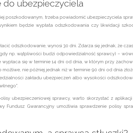
ę do ubezpieczyciela
 w niej poszkodowanym, trzeba powiadomić ubezpieczyciela spra
 wynikiem będzie wypłata odszkodowania czy likwidacji szko
acić odszkodowanie, wynosi 30 dni. Zdarza się jednak, że czas
ci (gdy np. wątpliwości budzi odpowiedzialność sprawcy) – wów
wypłaca się w terminie 14 dni od dnia, w którym przy zachow
o możliwe, nie później jednak niż w terminie 90 dni od dnia zło
iedzialności zakładu ubezpieczeń albo wysokości odszkodow
wilnego”.
lisy ubezpieczeniowej sprawcy, warto skorzystać z aplikacji
wy Fundusz Gwarancyjny umożliwia sprawdzenie polisy spr