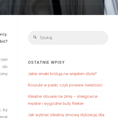
Szuka
wcy.
Szukaj
bić?
rzeń
OSTATNIE WPISY
o do
upmy
Jakie smaki królują na wiejskim stole?
Koszule w paski, czyli powiew świeżości
Idealne obuwie na zimę – śniegowce
męskie i wygodne buty Rieker
, by
Jak wybrać idealną zimową stylizację dla
apal