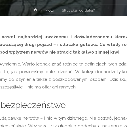
Strona
Moto
Stłuczka i co dalej?
główna
, nawet najbardziej uważnemu i doświadczonemu kiero
owadzącej drugi pojazd – i stłuczka gotowa. Co wtedy ro
od wpływem nerwów nie stracić tak łatwo zimnej krwi.
ymiennie. Warto jednak znać różnice w definicjach tych zda
 to, jak powinniśmy dalej działać. W kolizji dochodzi tylk
my do czynienia także z poszkodowanymi osobami. Dziś sk
szczęśliwie – nie ma ofiar ani rannych.
e bezpieczeństwo
dużą dawkę nerwów – i nic w tym dziwnego. Nie pozwól jednak
pieczeństwie. Weź więc trzy głębokie oddechy, a następnie z