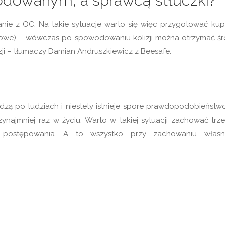
zkodowanym, a sprawcą stłuczki?
nie z OC. Na takie sytuacje warto się więc przygotować kup
kowe) – wówczas po spowodowaniu kolizji można otrzymać śr
zji – tłumaczy Damian Andruszkiewicz z Beesafe.
dzą po ludziach i niestety istnieje spore prawdopodobieństwo
zynajmniej raz w życiu. Warto w takiej sytuacji zachować trz
y postępowania. A to wszystko przy zachowaniu włas