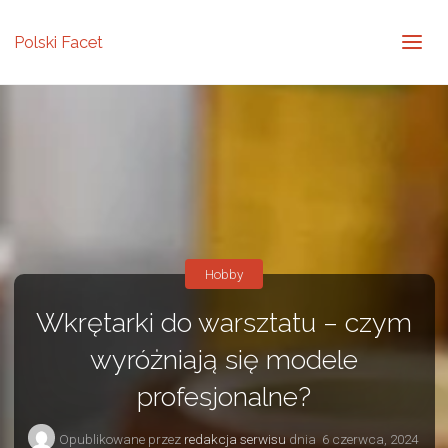
Polski Facet
Hobby
Wkrętarki do warsztatu – czym
wyróżniają się modele
profesjonalne?
Opublikowane przez
redakcja serwisu
dnia
6 czerwca, 2024