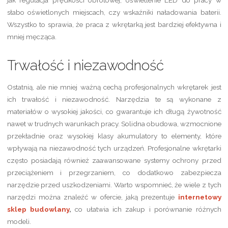
jak regulacja prędkości obrotowej, oświetlenie LED do pracy w
słabo oświetlonych miejscach, czy wskaźniki naładowania baterii.
Wszystko to sprawia, że praca z wkrętarką jest bardziej efektywna i
mniej męcząca.
Trwałość i niezawodność
Ostatnią, ale nie mniej ważną cechą profesjonalnych wkrętarek jest
ich trwałość i niezawodność. Narzędzia te są wykonane z
materiałów o wysokiej jakości, co gwarantuje ich długą żywotność
nawet w trudnych warunkach pracy. Solidna obudowa, wzmocnione
przekładnie oraz wysokiej klasy akumulatory to elementy, które
wpływają na niezawodność tych urządzeń. Profesjonalne wkrętarki
często posiadają również zaawansowane systemy ochrony przed
przeciążeniem i przegrzaniem, co dodatkowo zabezpiecza
narzędzie przed uszkodzeniami. Warto wspomnieć, że wiele z tych
narzędzi można znaleźć w ofercie, jaką prezentuje
internetowy
sklep budowlany
,
co ułatwia ich zakup i porównanie różnych
modeli.