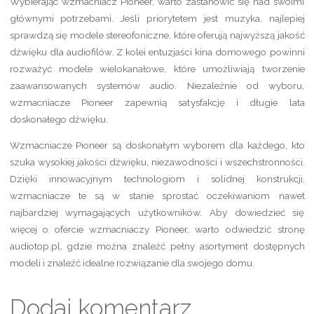
Wybierając wzmacniacz Pioneer, warto zastanowić się nad swoimi
głównymi potrzebami. Jeśli priorytetem jest muzyka, najlepiej
sprawdzą się modele stereofoniczne, które oferują najwyższą jakość
dźwięku dla audiofilów. Z kolei entuzjaści kina domowego powinni
rozważyć modele wielokanałowe, które umożliwiają tworzenie
zaawansowanych systemów audio. Niezależnie od wyboru,
wzmacniacze Pioneer zapewnią satysfakcję i długie lata
doskonałego dźwięku.
Wzmacniacze Pioneer są doskonałym wyborem dla każdego, kto
szuka wysokiej jakości dźwięku, niezawodności i wszechstronności.
Dzięki innowacyjnym technologiom i solidnej konstrukcji,
wzmacniacze te są w stanie sprostać oczekiwaniom nawet
najbardziej wymagających użytkowników. Aby dowiedzieć się
więcej o ofercie wzmacniaczy Pioneer, warto odwiedzić stronę
audiotop.pl, gdzie można znaleźć pełny asortyment dostępnych
modeli i znaleźć idealne rozwiązanie dla swojego domu.
Dodaj komentarz