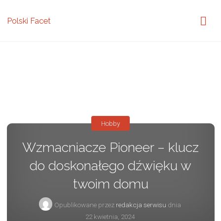
Polski Facet
Hobby
Wzmacniacze Pioneer – klucz
do doskonałego dźwięku w
twoim domu
Opublikowane przez
redakcja serwisu
dnia
22 kwietnia, 2024