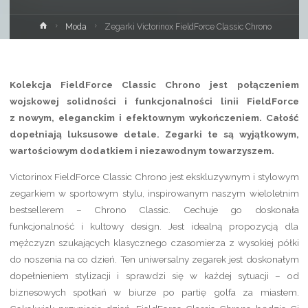
Strona
Moda
Zegarki Victorinox FieldForce Classic Chrono
główna
Kolekcja FieldForce Classic Chrono jest połączeniem
wojskowej solidności i funkcjonalności linii FieldForce
z nowym, eleganckim i efektownym wykończeniem. Całość
dopełniają luksusowe detale. Zegarki te są wyjątkowym,
wartościowym dodatkiem i niezawodnym towarzyszem.
Victorinox FieldForce Classic Chrono jest ekskluzywnym i stylowym
zegarkiem w sportowym stylu, inspirowanym naszym wieloletnim
bestsellerem – Chrono Classic. Cechuje go doskonała
funkcjonalność i kultowy design. Jest idealną propozycją dla
mężczyzn szukających klasycznego czasomierza z wysokiej półki
do noszenia na co dzień. Ten uniwersalny zegarek jest doskonałym
dopełnieniem stylizacji i sprawdzi się w każdej sytuacji – od
biznesowych spotkań w biurze po partię golfa za miastem.