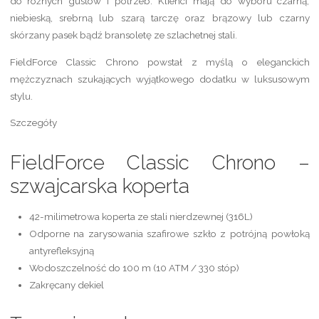
do różnych gustów i potrzeb. Klienci mają do wyboru czarną,
niebieską, srebrną lub szarą tarczę oraz brązowy lub czarny
skórzany pasek bądź bransoletę ze szlachetnej stali.
FieldForce Classic Chrono powstał z myślą o eleganckich
mężczyznach szukających wyjątkowego dodatku w luksusowym
stylu.
Szczegóły
FieldForce Classic Chrono –
szwajcarska koperta
42-milimetrowa koperta ze stali nierdzewnej (316L)
Odporne na zarysowania szafirowe szkło z potrójną powłoką
antyrefleksyjną
Wodoszczelność do 100 m (10 ATM / 330 stóp)
Zakręcany dekiel