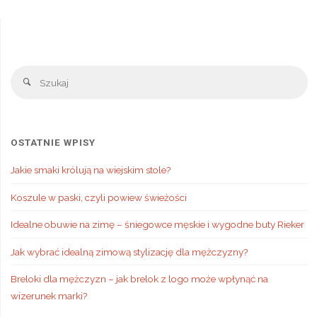
Sz
Szukaj
OSTATNIE WPISY
Jakie smaki królują na wiejskim stole?
Koszule w paski, czyli powiew świeżości
Idealne obuwie na zimę – śniegowce męskie i wygodne buty Rieker
Jak wybrać idealną zimową stylizację dla mężczyzny?
Breloki dla mężczyzn – jak brelok z logo może wpłynąć na
wizerunek marki?