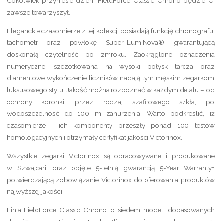
Cokolwiek przyniesie dzień, FieldForce Classic Chrono będzie Ci
zawsze towarzyszył.
Eleganckie czasomierze z tej kolekcji posiadają funkcję chronografu,
tachometr oraz powłokę Super-LumiNova® gwarantującą
doskonałą czytelność po zmroku. Zaokrąglone oznaczenia
numeryczne, szczotkowana na wysoki połysk tarcza oraz
diamentowe wykończenie liczników nadają tym męskim zegarkom
luksusowego stylu. Jakość można rozpoznać w każdym detalu – od
ochrony koronki, przez rodzaj szafirowego szkła, po
wodoszczelność do 100 m zanurzenia. Warto podkreślić, iż
czasomierze i ich komponenty przeszły ponad 100 testów
homologacyjnych i otrzymały certyfikat jakości Victorinox.
Wszystkie zegarki Victorinox są opracowywane i produkowane
w Szwajcarii oraz objęte 5-letnią gwarancją 5-Year Warranty+
potwierdzającą zobowiązanie Victorinox do oferowania produktów
najwyższej jakości.
Linia FieldForce Classic Chrono to siedem modeli dopasowanych