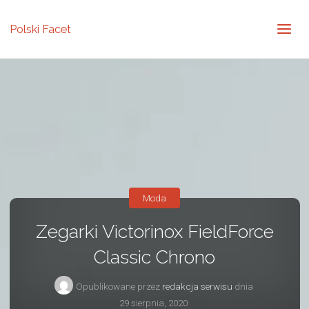
Polski Facet
Moda
Zegarki Victorinox FieldForce
Classic Chrono
Opublikowane przez
redakcja serwisu
dnia
29 sierpnia, 2020