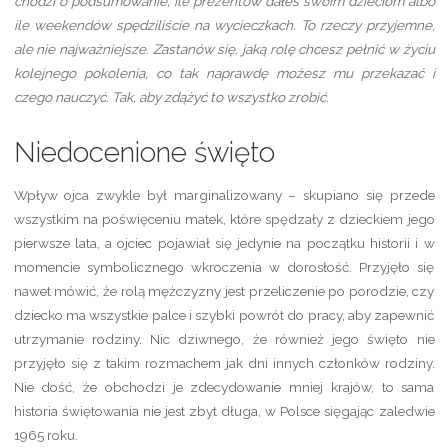
chodzi o podsumowanie, ile prezentów dałeś swoim dzieciom albo
ile weekendów spędziliście na wycieczkach. To rzeczy przyjemne,
ale nie najważniejsze. Zastanów się, jaką rolę chcesz pełnić w życiu
kolejnego pokolenia, co tak naprawdę możesz mu przekazać i
czego nauczyć. Tak, aby zdążyć to wszystko zrobić.
Niedocenione święto
Wpływ ojca zwykle był marginalizowany – skupiano się przede
wszystkim na poświęceniu matek, które spędzały z dzieckiem jego
pierwsze lata, a ojciec pojawiał się jedynie na początku historii i w
momencie symbolicznego wkroczenia w dorosłość. Przyjęło się
nawet mówić, że rolą mężczyzny jest przeliczenie po porodzie, czy
dziecko ma wszystkie palce i szybki powrót do pracy, aby zapewnić
utrzymanie rodziny. Nic dziwnego, że również jego święto nie
przyjęło się z takim rozmachem jak dni innych członków rodziny.
Nie dość, że obchodzi je zdecydowanie mniej krajów, to sama
historia świętowania nie jest zbyt długa, w Polsce sięgając zaledwie
1965 roku.