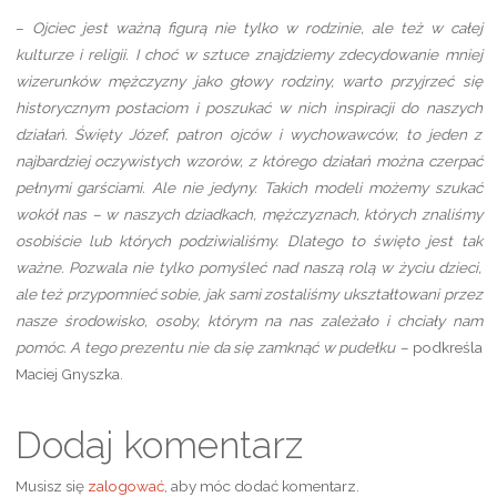
–
Ojciec jest ważną figurą nie tylko w rodzinie, ale też w całej
kulturze i religii. I choć w sztuce znajdziemy zdecydowanie mniej
wizerunków mężczyzny jako głowy rodziny, warto przyjrzeć się
historycznym postaciom i poszukać w nich inspiracji do naszych
działań. Święty Józef, patron ojców i wychowawców, to jeden z
najbardziej oczywistych wzorów, z którego działań można czerpać
pełnymi garściami. Ale nie jedyny. Takich modeli możemy szukać
wokół nas – w naszych dziadkach, mężczyznach, których znaliśmy
osobiście lub których podziwialiśmy. Dlatego to święto jest tak
ważne. Pozwala nie tylko pomyśleć nad naszą rolą w życiu dzieci,
ale też przypomnieć sobie, jak sami zostaliśmy ukształtowani przez
nasze środowisko, osoby, którym na nas zależało i chciały nam
pomóc. A tego prezentu nie da się zamknąć w pudełku ­–
podkreśla
Maciej Gnyszka.
Dodaj komentarz
Musisz się
zalogować
, aby móc dodać komentarz.