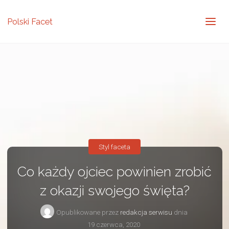
Polski Facet
Styl faceta
Co każdy ojciec powinien zrobić
z okazji swojego święta?
Opublikowane przez
redakcja serwisu
dnia
19 czerwca, 2020