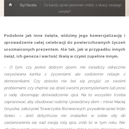
Strona
Styl faceta
Co każdy ojciec powinien zrobić z okazji swojego
główna
święta?
Podobnie jak inne święta, widzimy jego komercjalizację i
sprowadzenie całej celebracji do powierzchownych życzeń
urozmaiconych prezentem. Ale tak, jak w przypadku innych
świąt, ich geneza i wartość tkwią w czymś zupełnie innym.
–
O tym, czy jesteś dobrym ojcem, nie świadczy odręcznie
narysowana kartka z życzeniami, ale codzienne relacje z
domownikami. Czy dziecko nie boi się przyjść ze swoimi
problemami, czy chętnie się dzieli swoimi przemyśleniami lub prosi
o radę, doceniając doświadczenie ojca. Na to wszystko trzeba
zapracować, aby zbudować rodzinę i prawdziwy dom –
mówi Maciej
Gnyszka, założyciel Towarzystw Biznesowych, prywatnie ojciec trójki
dzieci.
– Jeśli dotychczas nie znalazłeś w sobie siły do
zastanowienia się nad swoją rolą ojca, zrób to w tym roku. Nie