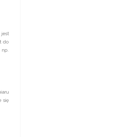
jest
t do
 np.
iaru
 się