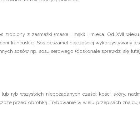
 zrobiony z zasmażki (masła i mąki) i mleka. Od XVII wieku 
hni francuskiej. Sos beszamel najczęściej wykorzystywany jes
nnych sosów np. sosu serowego (doskonale sprawdzi się tutaj
ub ryb wszystkich niepożądanych części: kości, skóry, nadm
eszcze przed obróbką. Trybowanie w wielu przepisach znajduje