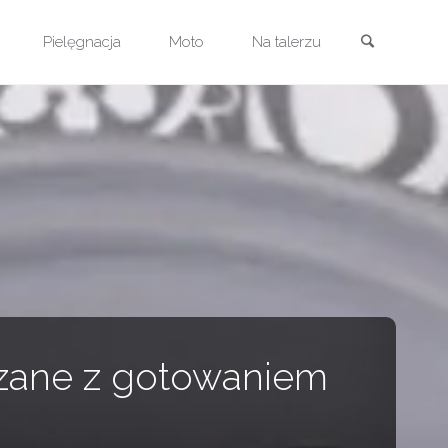
Szukaj
Pielęgnacja
Moto
Na talerzu
ązane z gotowaniem