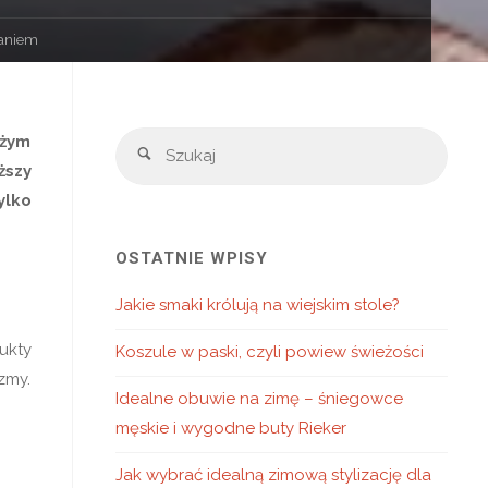
waniem
Szuka
użym
Szukaj
ższy
ylko
OSTATNIE WPISY
Jakie smaki królują na wiejskim stole?
ukty
Koszule w paski, czyli powiew świeżości
zmy.
Idealne obuwie na zimę – śniegowce
męskie i wygodne buty Rieker
Jak wybrać idealną zimową stylizację dla