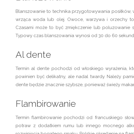
Blanszowanie to technika przygotowywania posiłków, w 
wrząca woda lub olej. Owoce, warzywa i orzechy to
Czasami może to być zmiękczenie lub poluzowanie skór
Typowy czas blanszowania wynosi od 30 do 60 sekund
Al dente
Termin al dente pochodzi od włoskiego wyrażenia, kt
powinien być delikatny, ale nadal twardy. Należy pa
dente będzie znacznie szybsze, ponieważ świeży makar
Flambirowanie
Termin flambirowanie pochodzi od francuskiego sło
potraw z dodatkiem rumu lub innego mocnego alkoh
rozwinięcia bogatego smaku. Polskie określenie na flam