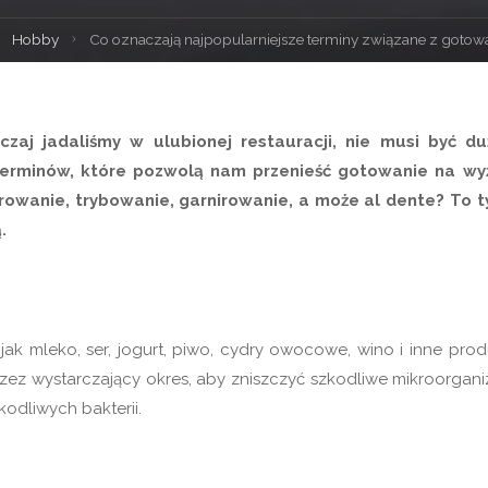
rona
Hobby
Co oznaczają najpopularniejsze terminy związane z goto
łówna
aj jadaliśmy w ulubionej restauracji, nie musi być d
terminów, które pozwolą nam przenieść gotowanie na wy
irowanie, trybowanie, garnirowanie, a może al dente? To t
.
jak mleko, ser, jogurt, piwo, cydry owocowe, wino i inne prod
zez wystarczający okres, aby zniszczyć szkodliwe mikroorgani
odliwych bakterii.