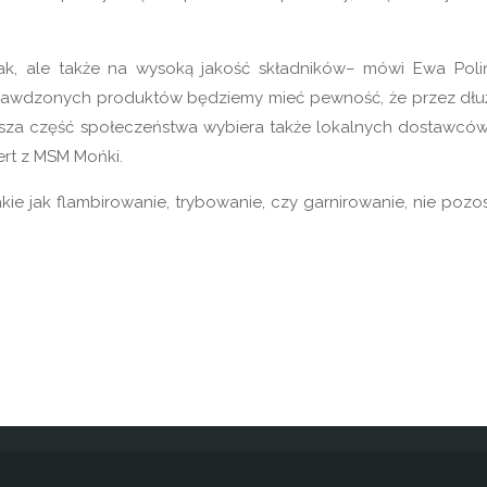
k, ale także na wysoką jakość składników– mówi Ewa Poli
rawdzonych produktów będziemy mieć pewność, że przez dłu
ksza część społeczeństwa wybiera także lokalnych dostawców
ert z MSM Mońki.
kie jak flambirowanie, trybowanie, czy garnirowanie, nie pozos