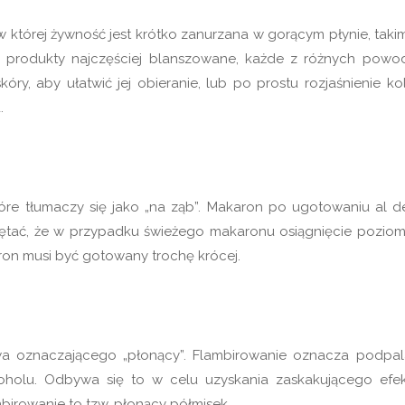
której żywność jest krótko zanurzana w gorącym płynie, takim
 produkty najczęściej blanszowane, każde z różnych powo
y, aby ułatwić jej obieranie, lub po prostu rozjaśnienie kol
.
óre tłumaczy się jako „na ząb”. Makaron po ugotowaniu al d
miętać, że w przypadku świeżego makaronu osiągnięcie poziom
on musi być gotowany trochę krócej.
wa oznaczającego „płonący”. Flambirowanie oznacza podpal
olu. Odbywa się to w celu uzyskania zaskakującego efek
birowanie to tzw. płonący półmisek.