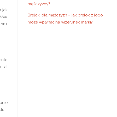
mężczyzny?
 jak
Breloki dla mężczyzn – jak brelok z logo
dów.
może wpłynąć na wizerunek marki?
oru.
ente
u al
anie
tu i