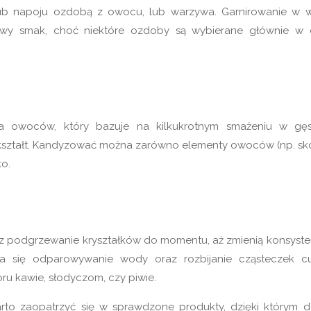
lub napoju ozdobą z owocu, lub warzywa. Garnirowanie w w
wy smak, choć niektóre ozdoby są wybierane głównie w 
a owoców, który bazuje na kilkukrotnym smażeniu w gę
kształt. Kandyzować można zarówno elementy owoców (np. sk
ko.
zez podgrzewanie kryształków do momentu, aż zmienią konsyste
ada się odparowywanie wody oraz rozbijanie cząsteczek cu
ru kawie, słodyczom, czy piwie.
rto zaopatrzyć się w sprawdzone produkty, dzięki którym d