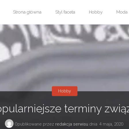
Przejdź
Strona główna
Styl faceta
Hobby
Moda
do
treści
Hobby
opularniejsze terminy zwi
Opublikowane przez
redakcja serwisu
dnia
4 maja, 2020