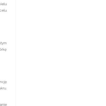
ielu
celu
stym
órkę
ncję
kru.
anie