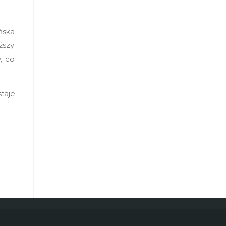
ńska
ższy
, co
taje