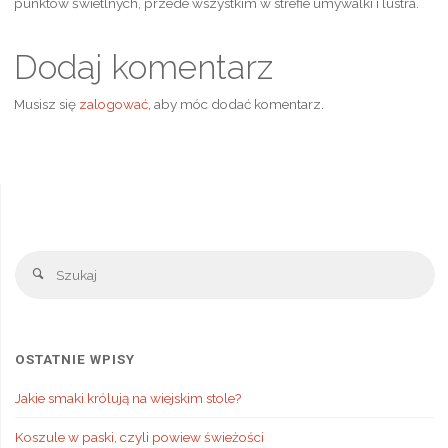
punktów świetlnych, przede wszystkim w strefie umywalki i lustra.
Dodaj komentarz
Musisz się
zalogować
, aby móc dodać komentarz.
Sz
Szukaj
OSTATNIE WPISY
Jakie smaki królują na wiejskim stole?
Koszule w paski, czyli powiew świeżości