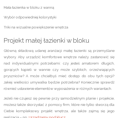
Mała łazienka w bloku z wanną
Wybór odpowiedniej kolorystyki
Triki na wizualne powiększenie wnętrza
Projekt małej łazienki w bloku
Główną składową udanej aranżacji małej łazienki są przemyślane
wybory. Aby urządzić komfortowe wnętrze należy zastanowić się
nad indywidualnymi potrzebami: czy jesteś amatorem długich,
gorących kąpieli w wannie czy może szybkich, orzeźwiających
pryszniców? A może chciałbyś mieć dostęp do obu tych opcji?
Jakiej wielkości umywalka będzie potrzebna? Koniecznie sprawdź
również ustawienie elementów wyposażenia w różnych wariantach.
Jeżeli nie czujesz się pewnie przy samodzielnym planie i projekcie,
możesz także skorzystać z pomocy firm, które nie tylko stworzą dla
Ciebie kompleksowy projekt wnętrza, ale także zajmą się jego
realizacją – np.
Urządzamy pod klucz
.