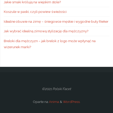
Jakie smaki królują na wiejskim stole?
Koszule w paski, czyli powiew świeżości
Idealne obuwie na zimę – śniegowce męskie i wygodne buty Rieker
Jak wybrać idealną zimową stylizację dla mężczyzny?
Breloki dla mężczyzn – jak brelok z logo może wpłynąć na
wizerunek marki?
©2021 Polski Facet
Oparte na
Anima
&
WordPress.