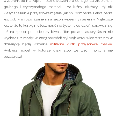
wyborem, bo ma kaptur i liczne kieszenie, a do tego jest zrobiona z
grubego i wytrzymałego materiału. Ma luźny, dłuższy krój niż
klasyczne kurtki przejściowe męskie, jak np. bomberka. Lekka parka
jest dobrym rozwiązaniem na sezon wiosenny i jesienny. Najlepsze
jest to, że tę kurtkę możesz nosić nie tylko na co dzień, sprawdzi się
też na spacer po lesie czy biwak. Ten ponadczasowy fason nie
wychodzi z mody! W 2023 powrócił styl wojskowy, więc strzałem w
dziesiątkę będą wszelkie
militarne kurtki przejściowe męskie
.
Wybierz model w kolorze khaki albo we wzór moro, a nie
pożałujesz!