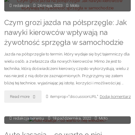
skorzystać
redakcja
24 maja, 2023
Moto
ze
Czym grozi jazda na półsprzęgle: Jak
skupu
nawyki kierowców wpływają na
felg?"
żywotność sprzęgła w samochodzie
Jazda na półsprzęgle to termin, który wydaje się być tajemniczy dla
wielu osób, a zwłaszcza dla nowych kierowców. Mimo że jest to
technika, którą doświadczeni kierowcy często wykorzystują, wielu z
nas nie jest z nią dobrze zaznajomionych. Przyjrzyjmy się zatem
bliżej tej technice, wyjaśniając jej istotę, korzyści i możliwości jej …
"Czym
Read more
itemprop="discussionURL"
Dodaj komentarz
grozi
redakcja serwisu
18 października, 2022
Moto
jazda
na