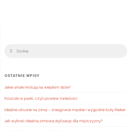
Stronicowanie
jak
wpisów
wybrać
najlepszą
firmę"
Sz
Szukaj
OSTATNIE WPISY
Jakie smaki królują na wiejskim stole?
Koszule w paski, czyli powiew świeżości
Idealne obuwie na zimę – śniegowce męskie i wygodne buty Rieker
Jak wybrać idealną zimową stylizację dla mężczyzny?