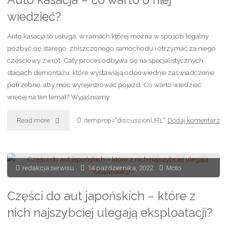
Auto kasacja – co warto o niej
wiedzieć?
półsprzęgle:
Auto kasacja to usługa, w ramach której można w sposób legalny
Jak
pozbyć się starego, zniszczonego samochodu i otrzymać za niego
nawyki
częściowy zwrot. Cały proces odbywa się na specjalistycznych
stacjach demontażu, które wystawiają odpowiednie zaświadczenie
kierowców
potrzebne, aby móc wyrejestrować pojazd. Co warto wiedzieć
więcej na ten temat? Wyjaśniamy.
wpływają
na
"Auto
Read more
itemprop="discussionURL"
Dodaj komentarz
żywotność
kasacja
sprzęgła
–
redakcja serwisu
14 października, 2022
Moto
w
co
Części do aut japońskich – które z
samochodzie"
warto
nich najszybciej ulegają eksploatacji?
o