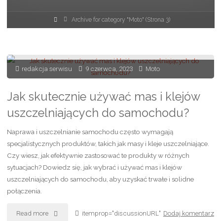
Strona
Archive for category "Moto"
(Strona 3)
główna
redakcja serwisu
9 czerwca, 2023
Moto
Jak skutecznie używać mas i klejów
uszczelniających do samochodu?
Naprawa i uszczelnianie samochodu często wymagają
specjalistycznych produktów, takich jak masy i kleje uszczelniające.
Czy wiesz, jak efektywnie zastosować te produkty w różnych
sytuacjach? Dowiedz się, jak wybrać i używać mas i klejów
uszczelniających do samochodu, aby uzyskać trwałe i solidne
połączenia.
"Jak
Read more
itemprop="discussionURL"
Dodaj komentarz