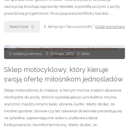
nich
zazwyczaj kosztują naprawdę niewiele, a potrafią uczynić z jazdy
prawdziwą przyjemność. Poza poprawą komfortu, bardzo …
najszybciej
ulegają
"Akcesoria
Read more
itemprop="discussionURL"
Dodaj komentarz
eksploatacji?"
do
auta,
redakcja serwisu
23 maja, 2022
Moto
które
Sklep motocyklowy, który kieruje
sprawiają,
swoją ofertę miłośnikom jednośladów
że
Sklep motocyklowy to miejsce, w którym można znaleźć akcesoria
podróże
niezbędne do jazdy. Wśród wysokiej jakości produktów można
wyróżnić między innymi kaski, ubrania, kurtki. Warto dodać, że
są
modne spodnie, obuwie czy też rękawice doskonale prezentują się
na sylwetce, zapewniają one walory użytkowe a także
łatwiejsze "
funkcjonalność i komfort termiczny. Warto dodać, że …