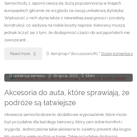
Samochody z Japonii cieszą się dużą popularnością w krajach
niej
europejskich głównie ze względu na swoją unikatową stylistykę.
Większość z nich słynie także z niewielkiej awaryjności i prostoty
wiedzieć?"
konstrukcji, co wpływa na niskie koszty napraw. Kierowcy muszą
jednak liczyć się z tym, że dostępność części do aut japońskich nie
zawsze jest …
"Części
Read more
itemprop="discussionURL"
Dodaj komentarz
do
redakcja serwisu
26 lipca, 2022
Moto
aut
japońskich
Akcesoria do auta, które sprawiają, że
podróże są łatwiejsze
–
Akcesoria samochodowe to dodatkowe wyposażenie, które może
które
być przydatne dla każdego kierowcy, który ceni sobie komfort i
z
wygodę. Jednocześnie takie akcesoria to świetny prezent dla kogoś,
kto spędza wiele godzin w trasie. Takie przydatne drobiazgi